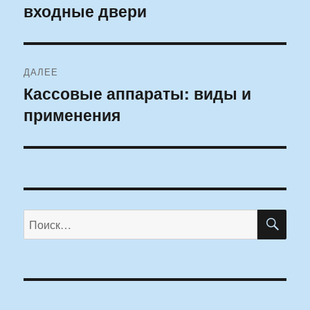
входные двери
запись:
записям
ДАЛЕЕ
Кассовые аппараты: виды и
Следующая
применения
запись:
ПО
Искать: