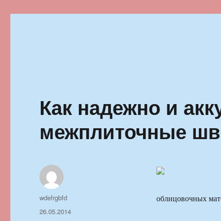
Ильменский фестиваль автор
Как надежно и акк
межплиточные ш
Автор
wdefrgbfd
облицовочных мат
Опубликовано
26.05.2014