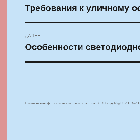
по
Требования к уличному 
Предыдущая
запись:
записям
ДАЛЕЕ
Особенности светодиодн
Следующая
запись:
Ильменский фестиваль авторской песни
© CopyRight 2013-20