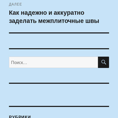
ДАЛЕЕ
Как надежно и аккуратно
Следующая
заделать межплиточные швы
запись:
ПО
Искать:
РУБРИКИ