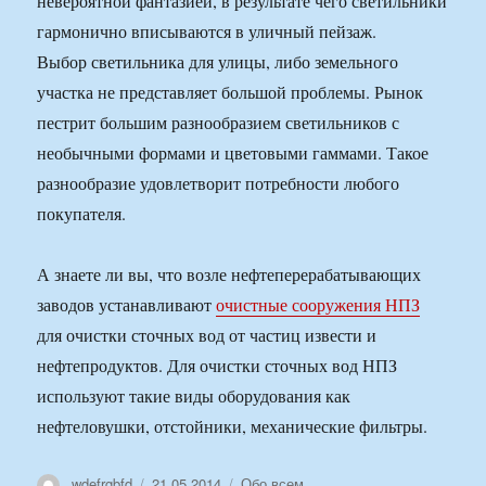
невероятной фантазией, в результате чего светильники
гармонично вписываются в уличный пейзаж.
Выбор светильника для улицы, либо земельного
участка не представляет большой проблемы. Рынок
пестрит большим разнообразием светильников с
необычными формами и цветовыми гаммами. Такое
разнообразие удовлетворит потребности любого
покупателя.
А знаете ли вы, что возле нефтеперерабатывающих
заводов устанавливают
очистные сооружения НПЗ
для очистки сточных вод от частиц извести и
нефтепродуктов. Для очистки сточных вод НПЗ
используют такие виды оборудования как
нефтеловушки, отстойники, механические фильтры.
Автор
Опубликовано
Рубрики
wdefrgbfd
21.05.2014
Обо всем