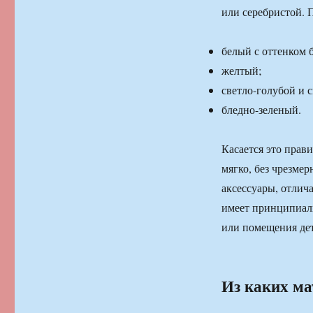
или серебристой. 
белый с оттенком 
желтый;
светло-голубой и 
бледно-зеленый.
Касается это прав
мягко, без чрезме
аксессуары, отлич
имеет принципиаль
или помещения дет
Из каких ма