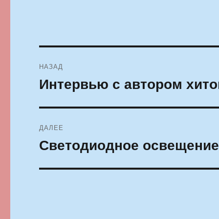
Навигация
НАЗАД
по
Интервью с автором хито
Предыдущая
запись:
записям
ДАЛЕЕ
Светодиодное освещение
Следующая
запись: