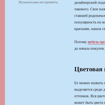
Рубрики
Музыкальные инструменты
дизайнерский подх
такового. Свое на
ставшей родоначал
популярность по в
красками, нашла св
Потому
мебель пр
до начала покупок.
Цветовая
Ее можно назвать 
выделяется среди 
оттенков. Вся цве
может быть цвета 