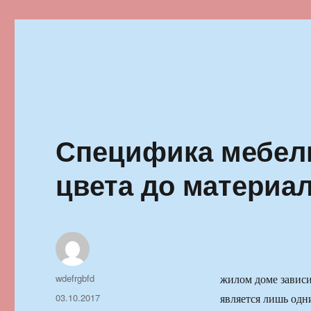
Ильменский фестиваль автор
Специфика мебели
цвета до материа
Автор
wdefrgbfd
жилом доме зависи
Опубликовано
03.10.2017
является лишь одн