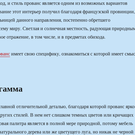
од, и стиль прованс является одним из возможных вариантов
звание этот интерьер получил благодаря французской провинции,
ьницей данного направления, постепенно обретшего
сему миру. Светлая и солнечная местность, радующая природны
ое отражение, в том числе, и в предметах обихода.
ованс
имеет свою специфику, ознакомиться с которой имеет смы
 гамма
главной отличительной деталью, благодаря которой прованс ярко
других стилей. В нем нет слишком темных цветов или кричащих
товая палитра является в полной мере природной, потому мебель
натурального дерева или же цветущего луга, но никак не черной