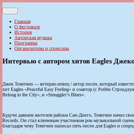
Перейти
к
Меню
Ильменский фестиваль авторской песни
содержимому
Главная
О фестивале
История
Авторская музыка
Программа
Организаторы и спонсоры
Интервью с автором хитов Eagles Дже
Джек Темпчин — ветеран-певец / автор песен, который известе
хит Eagles «Peaceful Easy Feeling» и соавтор (с Робби Стрэндл
Belong to the City», и «Smuggler’s Blues».
Будучи давним жителем района Сан-Диего, Темпчин начал свою к
Records. Он стал ключевым участником рок-музыкальной сцены
благодаря чему Темпчин написал пять песен для Eagles и соп