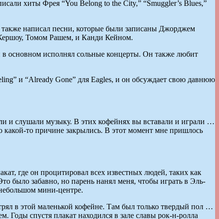
исали хиты Фрея “You Belong to the City,” “Smuggler’s Blues,”
н также написал песни, которые были записаны Джорджем
Кершоу, Томом Рашем, и Канди Кейном.
 в основном исполнял сольные концерты. Он также любит
ling” и “Already Gone” для Eagles, и он обсуждает свою давнюю
ли и слушали музыку. В этих кофейнях вы вставали и играли …
 по какой-то причине закрылись. В этот момент мне пришлось
лакат, где он процитировал всех известных людей, таких как
о было забавно, но парень нанял меня, чтобы играть в Эль-
в небольшом мини-центре.
стрял в этой маленькой кофейне. Там был только твердый пол …
нем. Годы спустя плакат находился в зале славы рок-н-ролла