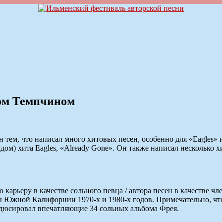
ком Темпчином
н тем, что написал много хитовых песен, особенно для «Eagles»
ундом) хита Eagles, «Already Gone». Он также написал несколько 
арьеру в качестве сольного певца / автора песен в качестве чл
 Южной Калифорнии 1970-х и 1980-х годов. Примечательно, что
родюсировал впечатляющие 34 сольных альбома Фрея.