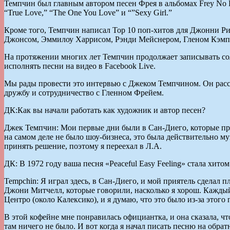
Темпчин был главным автором песен Фрея в альбомах Frey No Fun 
“True Love,” “The One You Love” и “”Sexy Girl.”
Кроме того, Темпчин написал Top 10 поп-хитов для Джонни Ри
Джонсом, Эммилоу Харрисом, Рэнди Мейснером, Гленом Кэмпбе
На протяжении многих лет Темпчин продолжает записывать со
исполнять песни на видео в Facebook Live.
Мы рады провести это интервью с Джеком Темпчином. Он рассказ
дружбу и сотрудничество с Гленном Фрейем.
ДК:Как вы начали работать как художник и автор песен?
Джек Темпчин: Мои первые дни были в Сан-Диего, которые про
на самом деле не было шоу-бизнеса, это была действительно му
принять решение, поэтому я переехал в Л.А.
ДК: В 1972 году ваша песня «Peaceful Easy Feeling» стала хитом
Tempchin: Я играл здесь, в Сан-Диего, и мой приятель сделал 
Джони Митчелл, которые говорили, насколько я хорош. Каждый 
Центро (около Калексико), и я думаю, что это было из-за этог
В этой кофейне мне понравилась официантка, и она сказала, чт
там ничего не было. И вот когда я начал писать песню на обратн