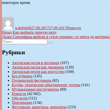
некоторое время.
Автор
Опубликовано
Рубрики
wdefrgbfd
27.09.2017
27.09.2017
Новости
Навигация
Предыдущая
Назад
Как выбрать черную икру
запись:
Следующая
Далее
Специфика мебели в стиле прованс: от цвета до материа
по
Искать:
запись:
Поиск
записям
Рубрики
Авторская песня в регионах
(107)
Авторская песня как движение
(120)
Авторская песня как искусство
(169)
Без рубрики
(145)
Грушинский фестиваль
(82)
Клубы, творческие объединения, театры
(141)
Музыкальные инструменты
(69)
Новости
(42 062)
Обо всем
(112)
Персоналии
(134)
Фестивали, конкурсы, концерты
(233)