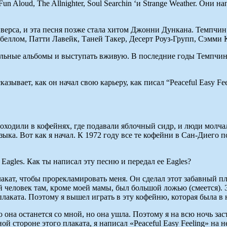
Aloud, The Allnighter, Soul Searchin ‘и Strange Weather. Они нап
верса, и эта песня позже стала хитом Джонни Дункана. Темпчи
ллом, Патти Лавейк, Таней Такер, Десерт Роуз-Групп, Сэмми 
льные альбомы и выступать вживую. В последние годы Темпчин
ывает, как он начал свою карьеру, как писал “Peaceful Easy Fee
ходили в кофейнях, где подавали яблочный сидр, и люди молча
зыка. Вот как я начал. К 1972 году все те кофейни в Сан-Диего
 Eagles. Как ты написал эту песню и передал ее Eagles?
плакат, чтобы прорекламировать меня. Он сделал этот забавный п
человек там, кроме моей мамы, был большой ложью (смеется). Эт
о плаката. Поэтому я вышел играть в эту кофейню, которая была 
о она останется со мной, но она ушла. Поэтому я на всю ночь за
ой стороне этого плаката, я написал «Peaceful Easy Feeling» на 