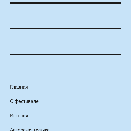
Главная
О фестивале
История
Авторская музыка