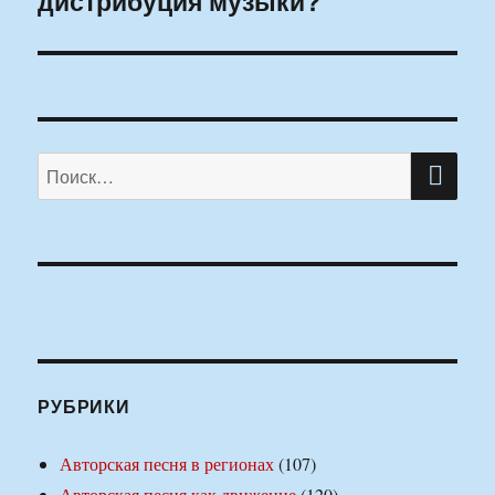
дистрибуция музыки?
ПО
Искать:
РУБРИКИ
Авторская песня в регионах
(107)
Авторская песня как движение
(120)