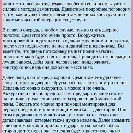
занятие это весьма трудоемкое, особенно если используются
силовые методы демонтажа. Давайте же подробнее поговорим
о том, как осуществляется демонтаж дверных конструкций и
какие методы этой операции существуют.
В первую очередь, в любом случае, нужно снять дверное
полотно. Делается это очень просто. Вооружитесь
монтировкой и подсуньте ее в щель между полом и полотном,
после чего поднажмите на нее и двигайте вперед-назад. Вы
заметите, что дверь потихоньку начнет подниматься и
полотно можно будет снять с петель. Проводить эту операцию
лучше вдвоем, дабы один человек мог поддерживать
конструкцию, ведь она довольно массивная.
Далее наступает очередь коробки. Демонтаж ее куда более
сложен, так как дверные брусы располагаются внутри стены.
Извлечь их можно аккуратно, а можно и не очень.
Аккуратный способ предполагает предварительное снятие
наличников и удаление из всех зазоров старой монтажной
пены. Сделать это можно при помощи монтировки для
первой операции и при помощи молотка — для второй. При
этом продвижению молотка могут помешать гвозди или
детали заклада, которые также нужно извлечь. Далее возьмите
еще один молоток и приводите удары по коробке с обеих
сторон до тех пор, пока ее нельзя будет просто извлечь из