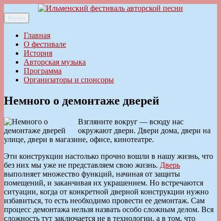
Перейти
к
Меню
Ильменский фестиваль авторской песни
содержимому
Главная
О фестивале
История
Авторская музыка
Программа
Организаторы и спонсоры
Немного о демонтаже дверей
Взгляните вокруг — всюду нас
окружают двери. Двери дома, двери на
улице, двери в магазине, офисе, кинотеатре.
Эти конструкции настолько прочно вошли в нашу жизнь, что
без них мы уже не представляем свою жизнь.
Дверь
выполняет множество функций, начиная от защиты
помещений, и заканчивая их украшением. Но встречаются
ситуации, когда от конкретной дверной конструкции нужно
избавиться, то есть необходимо провести ее демонтаж. Сам
процесс демонтажа нельзя назвать особо сложным делом. Вся
сложность тут заключается не в технологии, а в том, что