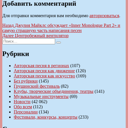
Добавить комментарий
Для отправки комментария вам необходимо
авторизоваться
.
Навигация
Предыдущая
Назад
Джулия Майклс обсуждает «Inner Monologue Part 2» и
запись:
самую страшную часть написания песен
по
Следующая
Далее
Центробежный вентилятор
записям
Искать:
запись:
Поиск
Рубрики
Авторская песня в регионах
(107)
Авторская песня как движение
(120)
Авторская песня как искусство
(169)
Без рубрики
(145)
Грушинский фестиваль
(82)
Клубы, творческие объединения, театры
(141)
Музыкальные инструменты
(69)
Новости
(42 062)
Обо всем
(112)
Персоналии
(134)
Фестивали, конкурсы, концерты
(233)