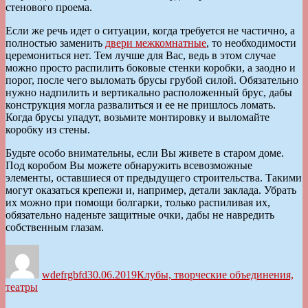
стенового проема.
Если же речь идет о ситуации, когда требуется не частично, а
полностью заменить
двери межкомнатные
, то необходимости
церемониться нет. Тем лучше для Вас, ведь в этом случае
можно просто распилить боковые стенки коробки, а заодно и
порог, после чего выломать брусы грубой силой. Обязательно
нужно надпилить и вертикально расположенный брус, дабы
конструкция могла развалиться и ее не пришлось ломать.
Когда брусы упадут, возьмите монтировку и выломайте
коробку из стены.
Будьте особо внимательны, если Вы живете в старом доме.
Под коробом Вы можете обнаружить всевозможные
элементы, оставшиеся от предыдущего строительства. Такими
могут оказаться крепежи и, например, детали заклада. Убрать
их можно при помощи болгарки, только распиливая их,
обязательно наденьте защитные очки, дабы не навредить
собственным глазам.
Автор
Опубликовано
Рубрики
wdefrgbfd
30.06.2019
Клубы, творческие объединения,
театры