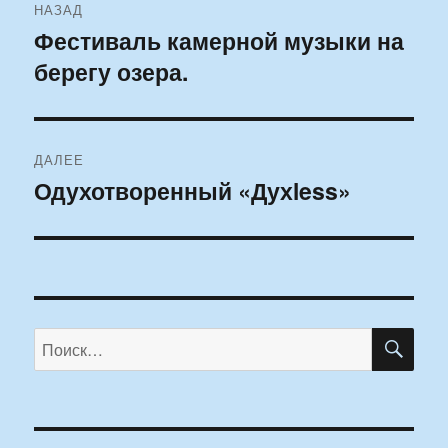
НАЗАД
по
Фестиваль камерной музыки на
Предыдущая
берегу озера.
запись:
записям
ДАЛЕЕ
Одухотворенный «Духless»
Следующая
запись:
ПО
Искать: