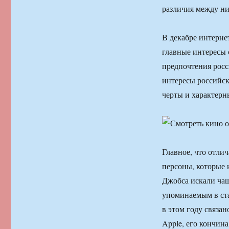
различия между н
В декабре интерне
главные интересы 
предпочтения росс
интересы российск
черты и характерн
Главное, что отли
персоны, которые 
Джобса искали чащ
упоминаемым в ста
в этом году связан
Apple, его кончин