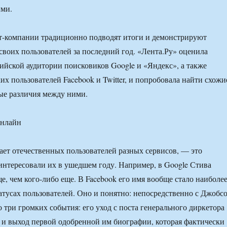
ими.
т-компании традиционно подводят итоги и демонстрируют
своих пользователей за последний год. «Лента.Ру» оценила
ийской аудитории поисковиков Google и «Яндекс», а также
их пользователей Facebook и Twitter, и попробовала найти схожи
ые различия между ними.
чает отечественных пользователей разных сервисов, — это
интересовали их в ушедшем году. Например, в Google Стива
е, чем кого-либо еще. В Facebook его имя вообще стало наиболе
тусах пользователей. Оно и понятно: непосредственно с Джобс
о три громких события: его уход с поста генерального диркетора
а и выход первой одобренной им биографии, которая фактически