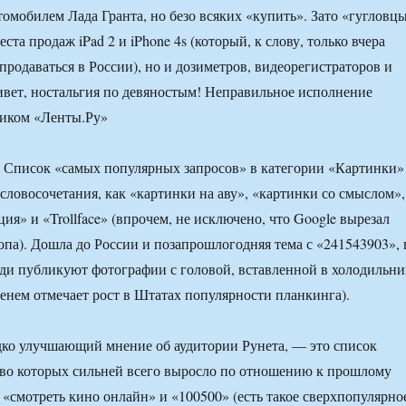
томобилем Лада Гранта, но безо всяких «купить». Зато «гугловц
еста продаж iPad 2 и iPhone 4s (который, к слову, только вчера
продаваться в России), но и дозиметров, видеорегистраторов и
ривет, ностальгия по девяностым! Неправильное исполнение
ником «Ленты.Ру»
. Список «самых популярных запросов» в категории «Картинки»
 словосочетания, как «картинки на аву», «картинки со смыслом»,
ция» и «Trollface» (впрочем, не исключено, что Google вырезал
опа). Дошла до России и позапрошлогодняя тема с «241543903», 
ди публикуют фотографии с головой, вставленной в холодильни
менем отмечает рост в Штатах популярности планкинга).
дко улучшающий мнение об аудитории Рунета, — это список
тво которых сильней всего выросло по отношению к прошлому
о «смотреть кино онлайн» и «100500» (есть такое сверхпопулярно