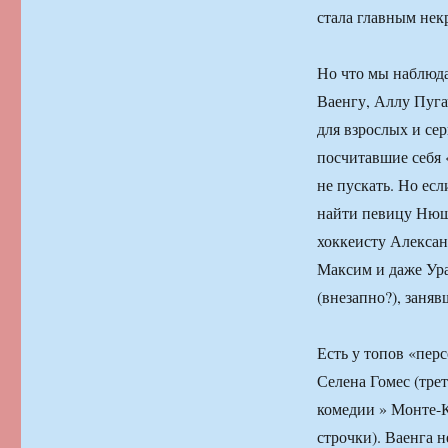
стала главным нек
Но что мы наблюда
Ваенгу, Аллу Пуга
для взрослых и сер
посчитавшие себя 
не пускать. Но ес
найти певицу Нюшу
хоккеисту Алексан
Максим и даже Ура
(внезапно?), заня
Есть у топов «пер
Селена Гомес (тре
комедии » Монте-К
строчки). Ваенга 