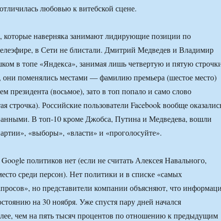
е отличилась любовью к витебской сцене.
а, которые наверняка занимают лидирующие позиции по
елеэфире, в Сети не блистали. Дмитрий Медведев и Владимир
ком в топе «Яндекса», занимая лишь четвертую и пятую строчки
и, они поменялись местами — фамилию премьера (шестое место)
м президента (восьмое), зато в топ попало и само слово
тая строчка). Российские пользователи Facebook вообще оказалис
анными. В топ-10 кроме Джобса, Путина и Медведева, вошли
«партии», «выборы», «власти» и «проголосуйте».
 Google политиков нет (если не считать Алексея Навального,
место среди персон). Нет политики и в списке «самых
просов», но представители компании объясняют, что информац
остоянию на 30 ноября. Уже спустя пару дней начался
лее, чем на пять тысяч процентов по отношению к предыдущим