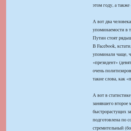
этом году, а такж
А вот два человек
упоминаемости в т
Путин стоят рядыш
В Facebook, кстат
упоминали чаще, че
«президент» (девя
очень политизиров
такие слова, как 
А вот в статистике
занявшего второе 
быстрорастущих за
подготовлена по с
стремительный (бо