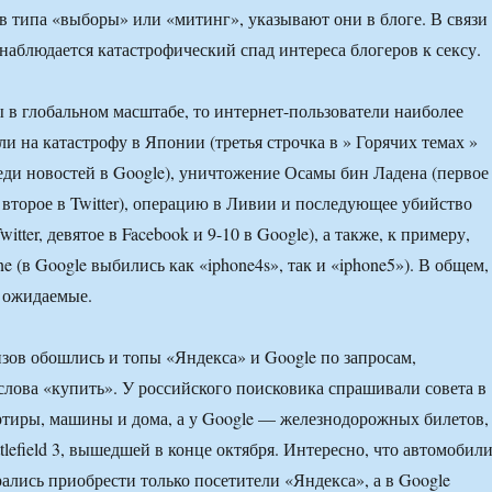
ов типа «выборы» или «митинг», указывают они в блоге. В связи 
 наблюдается катастрофический спад интереса блогеров к сексу.
ы в глобальном масштабе, то интернет-пользователи наиболее
и на катастрофу в Японии (третья строчка в » Горячих темах »
среди новостей в Google), уничтожение Осамы бин Ладена (первое
и второе в Twitter), операцию в Ливии и последующее убийство
itter, девятое в Facebook и 9-10 в Google), а также, к примеру,
e (в Google выбились как «iphone4s», так и «iphone5»). В общем,
 ожидаемые.
зов обошлись и топы «Яндекса» и Google по запросам,
лова «купить». У российского поисковика спрашивали совета в
тиры, машины и дома, а у Google — железнодорожных билетов,
tlefield 3, вышедшей в конце октября. Интересно, что автомобил
ались приобрести только посетители «Яндекса», а в Google