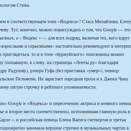
рологом Стива.
ем в соответствующем топе «Яндекса»? Стаса Михайлова, Елен
чеву. Тут, конечно, можно порассуждать о том, что Google — это
ьезных, а » Яндекс » — для всех подряд, включая тех, кого вдруг
«взрослыми и серьезными» настоятельно рекомендуют в интерне
ли приглядеться, то и в топе «буржуйского» поисковика можно
 (попавшую, к слову, на страницы «Ленты.ру» благодаря
дру Радулову), рэпера Гуфа (без приставки «умер»), певицу
льские Пельмени. Не зарастает народная тропа и к Джеки Чану
вшему пятую строчку в рейтинге упоминаемости.
сон» Google и «Яндекса» и пересечения: актриса и немного певи
тье и второе места соответственно), исполнившая главную роль в
арло «, и российская певица Елена Ваенга (четвертая и третья
неоднократно занимала верхние строчки в музыкальных чартах в