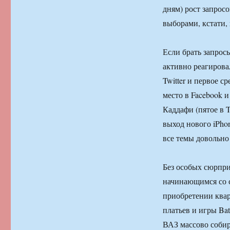
дням) рост запрос
выборами, кстати,
Если брать запрос
активно реагировал
Twitter и первое 
место в Facebook 
Каддафи (пятое в Tw
выход нового iPhon
все темы довольно
Без особых сюрпри
начинающимся со с
приобретении квар
платьев и игры Bat
ВАЗ массово собир