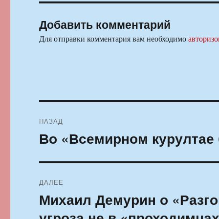
Добавить комментарий
Для отправки комментария вам необходимо
авторизо
Навигация
НАЗАД
по
Во «Всемирном курултае
Предыдущая
запись:
записям
ДАЛЕЕ
Михаил Демурин о «Разго
Следующая
запись:
угроза не в «проходимцах