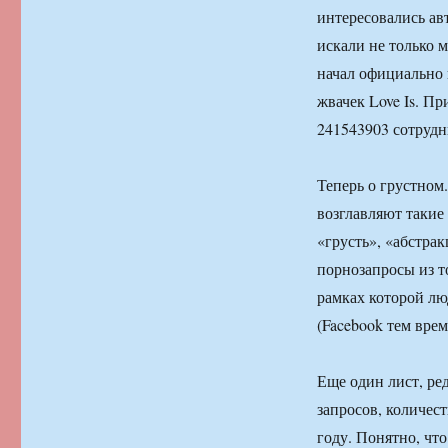
интересовались ав
искали не только м
начал официально 
жвачек Love Is. П
241543903 сотруд
Теперь о грустном
возглавляют такие
«грусть», «абстрак
порнозапросы из т
рамках которой лю
(Facebook тем вре
Еще один лист, ре
запросов, количес
году. Понятно, чт