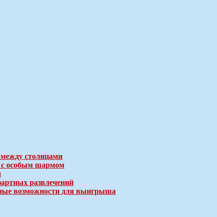
 между столицами
е с особым шармом
и
зартных развлечений
ичные возможности для выигрыша