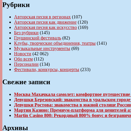
Рубрики
Авторская песня в регионах
(107)
Авторская песня как движение
(120)
Авторская песня как искусство
(169)
Без рубрики
(145)
Грушинский фестиваль
(82)
Клубы, творческие объединения, театры
(141)
Музыкальные инструменты
(69)
Новости
(42 062)
Обо всем
(112)
Персоналии
(134)
Фестивали, конкурсы, концерты
(233)
Свежие записи
Москва Махачкала самолет: комфортное путешествие
Девушки Березовский: знакомства в уральском город
Девушки Ростова: знакомства в южной столице Росси
Мартин Казино: Премиум-платформа для ценителей а
Martin Casino 800: Рекордный 800% бонус и безгран
Архивы