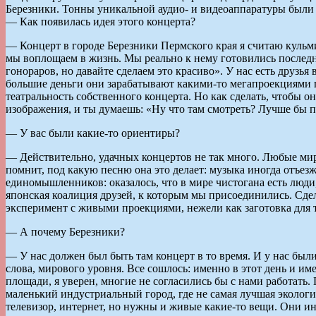
Березники. Тонны уникальной аудио- и видеоаппаратуры были
— Как появилась идея этого концерта?
— Концерт в городе Березники Пермского края я считаю кульм
мы воплощаем в жизнь. Мы реально к нему готовились последни
гонораров, но давайте сделаем это красиво». У нас есть друз
большие деньги они зарабатывают какими-то мегапроекциями по
театральность собственного концерта. Но как сделать, чтобы о
изображения, и ты думаешь: «Ну что там смотреть? Лучше бы по
— У вас были какие-то ориентиры?
— Действительно, удачных концертов не так много. Любые мир
помнит, под какую песню она это делает: музыка иногда отъезжа
единомышленников: оказалось, что в мире чистогана есть люди
японская коалиция друзей, к которым мы присоединились. Сдел
эксперимент с живыми проекциями, нежели как заготовка для 
— А почему Березники?
— У нас должен был быть там концерт в то время. И у нас был
слова, мирового уровня. Все сошлось: именно в этот день и им
площади, я уверен, многие не согласились бы с нами работать.
маленький индустриальный город, где не самая лучшая экология
телевизор, интернет, но нужны и живые какие-то вещи. Они ино