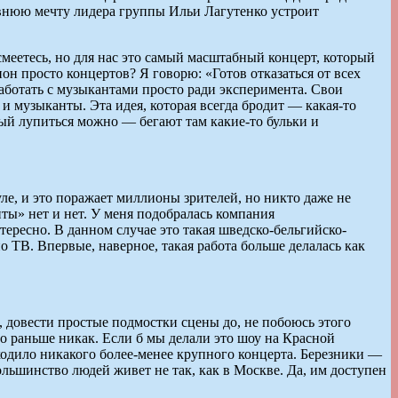
авнюю мечту лидера группы Ильи Лагутенко устроит
меетесь, но для нас это самый масштабный концерт, который
он просто концертов? Я говорю: «Готов отказаться от всех
работать с музыкантами просто ради эксперимента. Свои
 музыканты. Эта идея, которая всегда бродит — какая-то
орый лупиться можно — бегают там какие-то бульки и
е, и это поражает миллионы зрителей, но никто даже не
ниты» нет и нет. У меня подобралась компания
тересно. В данном случае это такая шведско-бельгийско-
о ТВ. Впервые, наверное, такая работа больше делалась как
, довести простые подмостки сцены до, не побоюсь этого
но раньше никак. Если б мы делали это шоу на Красной
оходило никакого более-менее крупного концерта. Березники —
ольшинство людей живет не так, как в Москве. Да, им доступен