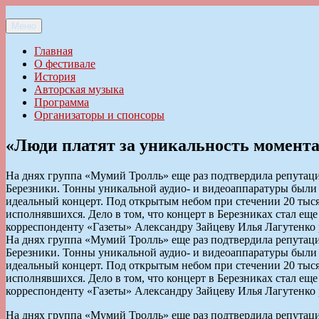
Перейти
к
Меню
Ильменский фестиваль авторской песни
содержимому
Главная
О фестивале
История
Авторская музыка
Программа
Организаторы и спонсоры
«Люди платят за уникальность момент
На днях группа «Мумий Тролль» еще раз подтвердила репутац
Березники. Тонны уникальной аудио- и видеоаппаратуры были
идеальный концерт. Под открытым небом при стечении 20 тыся
исполнявшихся. Дело в том, что концерт в Березниках стал ещ
корреспонденту «Газеты» Александру Зайцеву Илья Лагутенко 
На днях группа «Мумий Тролль» еще раз подтвердила репутац
Березники. Тонны уникальной аудио- и видеоаппаратуры были
идеальный концерт. Под открытым небом при стечении 20 тыся
исполнявшихся. Дело в том, что концерт в Березниках стал ещ
корреспонденту «Газеты» Александру Зайцеву Илья Лагутенко 
На днях группа «Мумий Тролль» еще раз подтвердила репутац