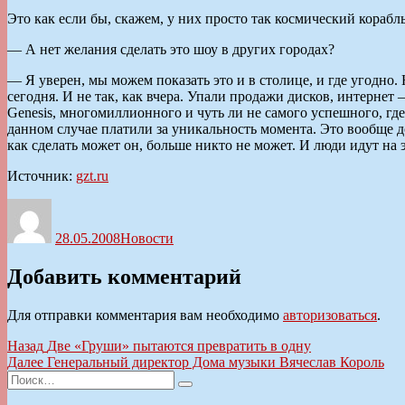
Это как если бы, скажем, у них просто так космический корабл
— А нет желания сделать это шоу в других городах?
— Я уверен, мы можем показать это и в столице, и где угодно.
сегодня. И не так, как вчера. Упали продажи дисков, интернет
Genesis, многомиллионного и чуть ли не самого успешного, гд
данном случае платили за уникальность момента. Это вообще до
как сделать может он, больше никто не может. И люди идут на 
Источник:
gzt.ru
Автор
Опубликовано
Рубрики
28.05.2008
Новости
Добавить комментарий
Для отправки комментария вам необходимо
авторизоваться
.
Навигация
Предыдущая
Назад
Две «Груши» пытаются превратить в одну
запись:
Следующая
Далее
Генеральный директор Дома музыки Вячеслав Король
по
Искать:
запись:
Поиск
записям