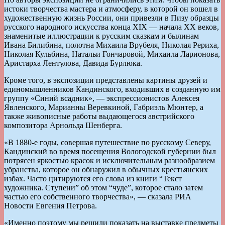
истоки творчества мастера и атмосферу, в которой он вошел в
художественную жизнь России, они привезли в Пизу образцы
русского народного искусства конца ХIХ — начала ХХ веков,
знаменитые иллюстрации к русским сказкам и былинам
Ивана Билибина, полотна Михаила Врубеля, Николая Рериха,
Николая Кульбина, Натальи Гончаровой, Михаила Ларионова,
Аристарха Лентулова, Давида Бурлюка.
Кроме того, в экспозиции представлены картины друзей и
единомышленников Кандинского, входивших в созданную им
группу «Синий всадник», — экспрессионистов Алексея
Явленского, Марианны Веревкиной, Габриэль Мюнтер, а
также живописные работы выдающегося австрийского
композитора Арнольда Шенберга.
«В 1880-е годы, совершая путешествие по русскому Северу,
Кандинский во время посещения Вологодской губернии был
потрясен яркостью красок и исключительным разнообразием
убранства, которое он обнаружил в обычных крестьянских
избах. Часто цитируются его слова из книги “Текст
художника. Ступени” об этом “чуде”, которое стало затем
частью его собственного творчества», — сказала РИА
Новости Евгения Петрова.
«Именно поэтому мы решили показать на выставке предметы