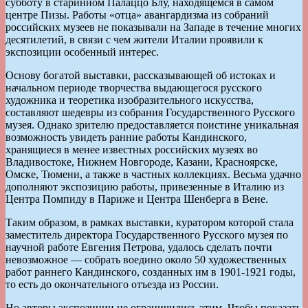
субботу в старинном Палаццо Блу, находящемся в самом
центре Пизы. Работы «отца» авангардизма из собраний
российских музеев не показывали на Западе в течение многих
десятилетий, в связи с чем жители Италии проявили к
экспозиции особенный интерес.
Основу богатой выставки, рассказывающей об истоках и
начальном периоде творчества выдающегося русского
художника и теоретика изобразительного искусства,
составляют шедевры из собрания Государственного Русского
музея. Однако зрителю предоставляется поистине уникальная
возможность увидеть ранние работы Кандинского,
хранящиеся в менее известных российских музеях во
Владивостоке, Нижнем Новгороде, Казани, Красноярске,
Омске, Тюмени, а также в частных коллекциях. Весьма удачно
дополняют экспозицию работы, привезенные в Италию из
Центра Помпиду в Париже и Центра Шенберга в Вене.
Таким образом, в рамках выставки, куратором которой стала
заместитель директора Государственного Русского музея по
научной работе Евгения Петрова, удалось сделать почти
невозможное — собрать воедино около 50 художественных
работ раннего Кандинского, созданных им в 1901-1921 годы,
то есть до окончательного отъезда из России.
Но авторы экспозиции не ограничились этим. Чтобы показать