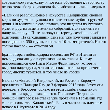
современному искусству, и поэтому обращение к творчеству
основателя абстракционизма было абсолютно закономерным.
«Великий революционер в искусстве, Кандинский своими
корнями художника уходил в мистические глубины русской
души. Ни минуты не сомневаюсь, что шедевры из Русского
музея и других замечательных собраний, привезенные на
нашу выставку в Пизе, вызовут интерес у самой широкой
аудитории. На сегодняшний день мы уже получили заявки на
посещение от 350 групп, то есть от 10 тысяч зрителей. Но это
только начало», — отметил он.
Браччи Торси поблагодарил посольство РФ в Италии за
помощь, оказанную в организации выставки. К нему
присоединился мэр Пизы Марко Филиппески, который
выразил надежду на, что интересная выставка привлечет в
город многих туристов, в том числе из России.
Выставка «Василий Кандинский: из России в Европу»
продлится в Палаццо Блу до 3 февраля 2013 года. Затем она
переедет в Брюссель, однако на этом судьба уникальной
экспозиции вряд ли завершится. По словам Петровой,
большой интерес к выставке уже проявили в Германии, где
многие годы жил Кандинский. Речь, в частности, идет о ее
показе в Штутгарте в 2014 году.