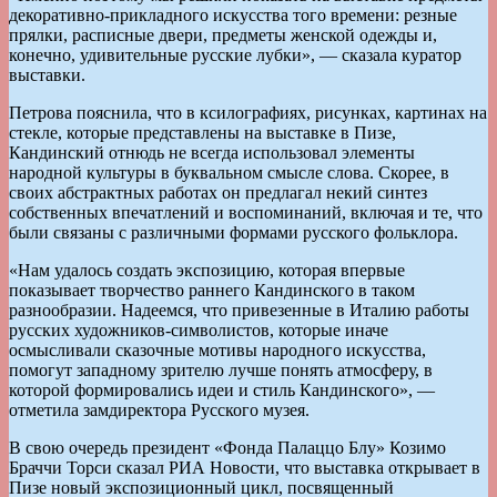
декоративно-прикладного искусства того времени: резные
прялки, расписные двери, предметы женской одежды и,
конечно, удивительные русские лубки», — сказала куратор
выставки.
Петрова пояснила, что в ксилографиях, рисунках, картинах на
стекле, которые представлены на выставке в Пизе,
Кандинский отнюдь не всегда использовал элементы
народной культуры в буквальном смысле слова. Скорее, в
своих абстрактных работах он предлагал некий синтез
собственных впечатлений и воспоминаний, включая и те, что
были связаны с различными формами русского фольклора.
«Нам удалось создать экспозицию, которая впервые
показывает творчество раннего Кандинского в таком
разнообразии. Надеемся, что привезенные в Италию работы
русских художников-символистов, которые иначе
осмысливали сказочные мотивы народного искусства,
помогут западному зрителю лучше понять атмосферу, в
которой формировались идеи и стиль Кандинского», —
отметила замдиректора Русского музея.
В свою очередь президент «Фонда Палаццо Блу» Козимо
Браччи Торси сказал РИА Новости, что выставка открывает в
Пизе новый экспозиционный цикл, посвященный