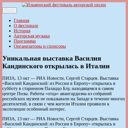
Перейти
к
Меню
Ильменский фестиваль авторской песни
содержимому
Главная
О фестивале
История
Авторская музыка
Программа
Организаторы и спонсоры
Уникальная выставка Василия
Кандинского открылась в Италии
ПИЗА, 13 окт — РИА Новости, Сергей Старцев. Выставка
«Василий Кандинский: из России в Европу» открылась в
субботу в старинном Палаццо Блу, находящемся в самом
центре Пизы. Работы «отца» авангардизма из собраний
российских музеев не показывали на Западе в течение многих
десятилетий, в связи с чем жители Италии проявили к
экспозиции особенный интерес.
ПИЗА, 13 окт — РИА Новости, Сергей Старцев. Выставка
«Василий Кандинский: из России в Европу» открылась в