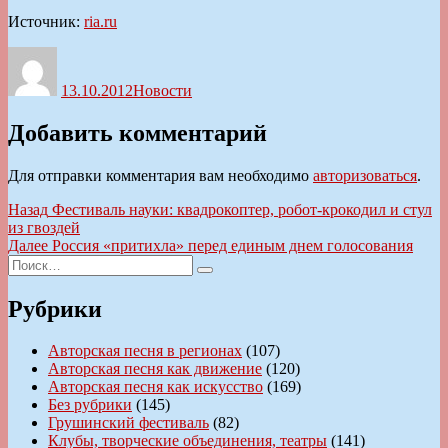
Источник:
ria.ru
Автор
Опубликовано
Рубрики
13.10.2012
Новости
Добавить комментарий
Для отправки комментария вам необходимо
авторизоваться
.
Навигация
Предыдущая
Назад
Фестиваль науки: квадрокоптер, робот-крокодил и стул
запись:
из гвоздей
по
Следующая
Далее
Россия «притихла» перед единым днем голосования
записям
Искать:
запись:
Поиск
Рубрики
Авторская песня в регионах
(107)
Авторская песня как движение
(120)
Авторская песня как искусство
(169)
Без рубрики
(145)
Грушинский фестиваль
(82)
Клубы, творческие объединения, театры
(141)