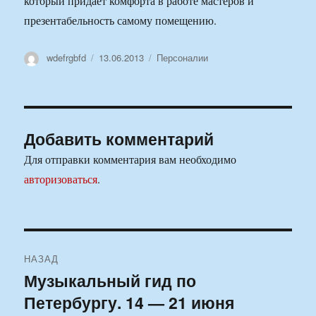
который придает комфорта в работе мастеров и
презентабельность самому помещению.
Автор
Опубликовано
Рубрики
wdefrgbfd
13.06.2013
Персоналии
Добавить комментарий
Для отправки комментария вам необходимо
авторизоваться
.
Навигация
НАЗАД
по
Музыкальный гид по
Предыдущая
Петербургу. 14 — 21 июня
запись:
записям