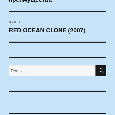
ДАЛЕЕ
RED OCEAN CLONE (2007)
Следующая
запись:
ПО
Искать: