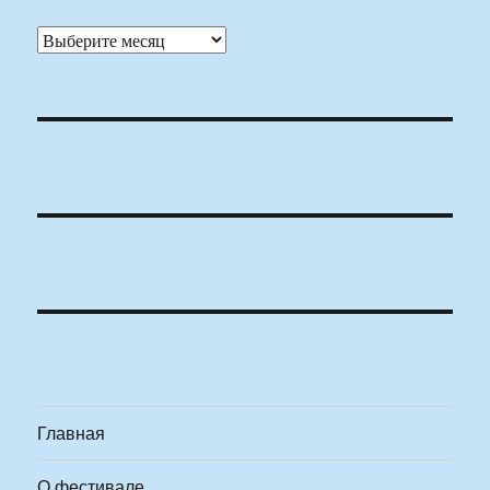
Архивы
Главная
О фестивале