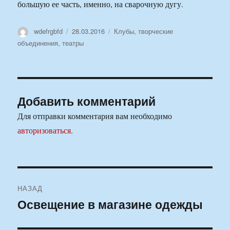
большую ее часть, именно, на сварочную дугу.
Автор
Опубликовано
Рубрики
wdefrgbfd
28.03.2016
Клубы, творческие
объединения, театры
Добавить комментарий
Для отправки комментария вам необходимо
авторизоваться
.
Навигация
НАЗАД
по
Освещение в магазине одежды
Предыдущая
запись:
записям