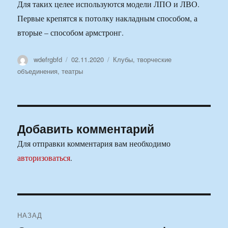
Для таких целее используются модели ЛПО и ЛВО.
Первые крепятся к потолку накладным способом, а
вторые – способом армстронг.
Автор
Опубликовано
Рубрики
wdefrgbfd
02.11.2020
Клубы, творческие
объединения, театры
Добавить комментарий
Для отправки комментария вам необходимо
авторизоваться
.
Навигация
НАЗАД
по