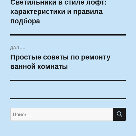
Светильники в стиле лофт:
Предыдущая
характеристики и правила
запись:
записям
подбора
ДАЛЕЕ
Простые советы по ремонту
Следующая
ванной комнаты
запись:
ПО
Искать: