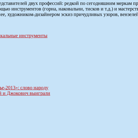
представителей двух профессий: редкой по сегодняшним меркам п
ью инструментов (горна, наковальни, тисков и т.д.) и мастерст
нее, художником-дизайнером эскиз причудливых узоров, вензеле
кальные инструменты
ье-2013»: слово народу
й и Джокович выиграли