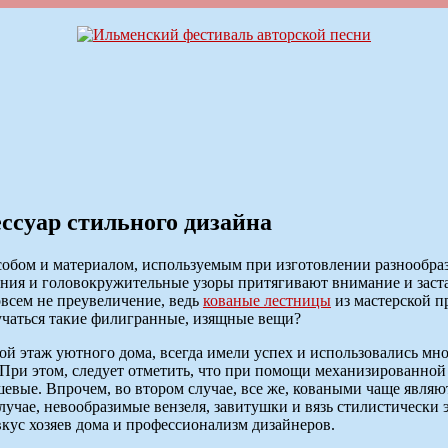
ссуар стильного дизайна
обом и материалом, используемым при изготовлении разнообразны
ия и головокружительные узоры притягивают внимание и застав
овсем не преувеличение, ведь
кованые лестницы
из мастерской п
учаться такие филигранные, изящные вещи?
ой этаж уютного дома, всегда имели успех и использовались мн
При этом, следует отметить, что при помощи механизированной
вые. Впрочем, во втором случае, все же, коваными чаще являют
случае, невообразимые вензеля, завитушки и вязь стилистическ
кус хозяев дома и профессионализм дизайнеров.