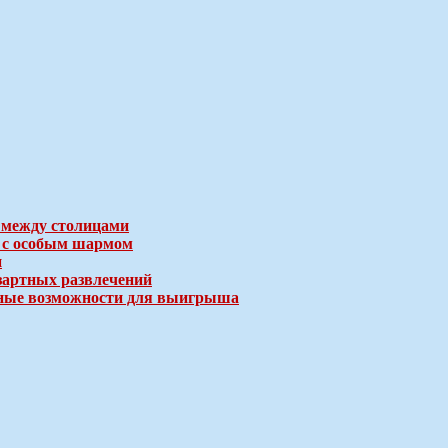
 между столицами
е с особым шармом
и
зартных развлечений
ичные возможности для выигрыша