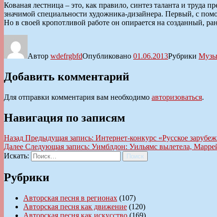
Кованая лестница – это, как правило, синтез таланта и труда 
значимой специальности художника-дизайнера. Первый, с помощ
Но в своей кропотливой работе он опирается на созданный, ра
Автор
wdefrgbfd
Опубликовано
01.06.2013
Рубрики
Музы
Добавить комментарий
Для отправки комментария вам необходимо
авторизоваться
.
Навигация по записям
Назад
Предыдущая запись:
Интернет-конкурс «Русское зарубеж
Далее
Следующая запись:
Уимблдон: Уильямс вылетела, Марре
Искать:
Поиск
Рубрики
Авторская песня в регионах
(107)
Авторская песня как движение
(120)
Авторская песня как искусство
(169)