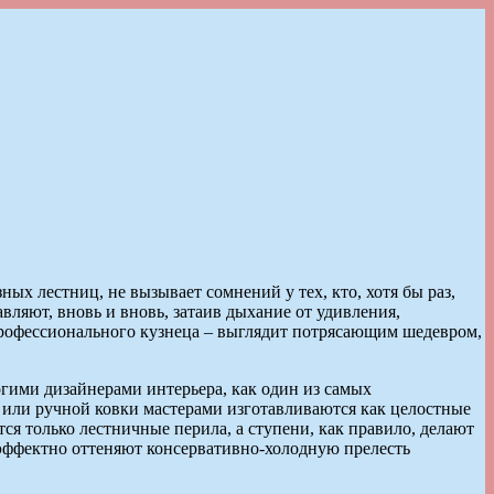
х лестниц, не вызывает сомнений у тех, кто, хотя бы раз,
ляют, вновь и вновь, затаив дыхание от удивления,
рофессионального кузнеца – выглядит потрясающим шедевром,
огими дизайнерами интерьера, как один из самых
 или ручной ковки мастерами изготавливаются как целостные
ся только лестничные перила, а ступени, как правило, делают
и эффектно оттеняют консервативно-холодную прелесть