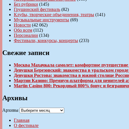
Без рубрики
(145)
Грушинский фестиваль
(82)
Клубы, творческие объединения, театры
(141)
Музыкальные инструменты
(69)
Новости
(42 062)
Обо всем
(112)
Персоналии
(134)
Фестивали, конкурсы, концерты
(233)
Свежие записи
Москва Махачкала самолет: комфортное путешествие
Девушки Березовский: знакомства в уральском город
Девушки Ростова: знакомства в южной столице Росси
Мартин Казино: Премиум-платформа для ценителей а
Martin Casino 800: Рекордный 800% бонус и безгран
Архивы
Архивы
Главная
О фестивале