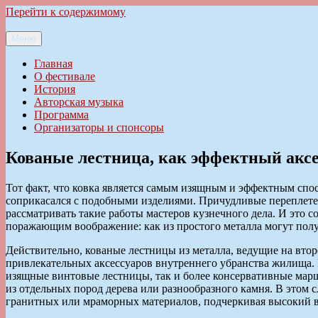
Перейти к содержимому
Меню
Ильменский фестиваль авторской песни
Главная
О фестивале
История
Авторская музыка
Программа
Организаторы и спонсоры
Кованые лестница, как эффектный аксе
Тот факт, что ковка является самым изящным и эффектным спос
соприкасался с подобными изделиями. Причудливые переплетен
рассматривать такие работы мастеров кузнечного дела. И это с
поражающим воображение: как из простого металла могут пол
Действительно, кованые лестницы из металла, ведущие на втор
привлекательных аксессуаров внутреннего убранства жилища. 
изящные винтовые лестницы, так и более консервативные марше
из отдельных пород дерева или разнообразного камня. В этом 
гранитных или мраморных материалов, подчеркивая высокий в