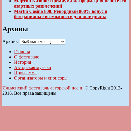
Мартин Казино: Премиум-платформа для ценителей
азартных развлечений
Martin Casino 800: Рекордный 800% бонус и
безграничные возможности для выигрыша
Архивы
Архивы
Главная
О фестивале
История
Авторская музыка
Программа
Организаторы и спонсоры
Ильменский фестиваль авторской песни
© CopyRight 2013-
2016. Все права защищены