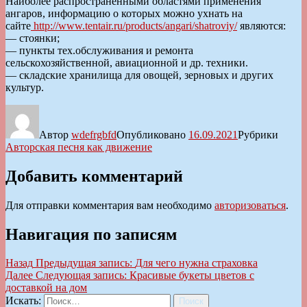
Наиболее распространенными областями применения
ангаров, информацию о которых можно ухнать на
сайте
http://www.tentair.ru/products/angari/shatroviy/
являются:
— стоянки;
— пункты тех.обслуживания и ремонта
сельскохозяйственной, авиационной и др. техники.
— складские хранилища для овощей, зерновых и других
культур.
Автор
wdefrgbfd
Опубликовано
16.09.2021
Рубрики
Авторская песня как движение
Добавить комментарий
Для отправки комментария вам необходимо
авторизоваться
.
Навигация по записям
Назад
Предыдущая запись:
Для чего нужна страховка
Далее
Следующая запись:
Красивые букеты цветов с
доставкой на дом
Искать:
Поиск