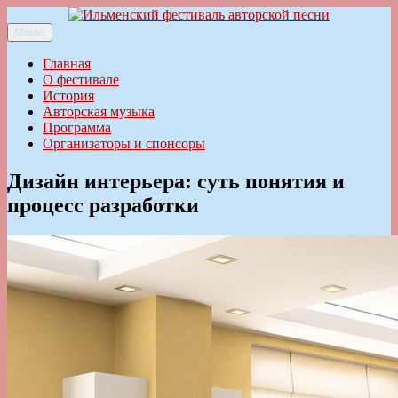
Перейти
к
Меню
Ильменский фестиваль авторской песни
содержимому
Главная
О фестивале
История
Авторская музыка
Программа
Организаторы и спонсоры
Дизайн интерьера: суть понятия и
процесс разработки