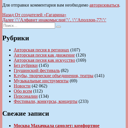
Для отправки комментария вам необходимо
авторизоваться
.
Навигация
Предыдущая
Назад
От создателей «Гагарина»
запись:
Следующая
Далее
\’\’Алфавит инакомыслия\’\’. \’\’Аполлон-77\’\’
по
Искать:
запись:
Поиск
записям
Рубрики
Авторская песня в регионах
(107)
Авторская песня как движение
(120)
Авторская песня как искусство
(169)
Без рубрики
(145)
Грушинский фестиваль
(82)
Клубы, творческие объединения, театры
(141)
Музыкальные инструменты
(69)
Новости
(42 062)
Обо всем
(112)
Персоналии
(134)
Фестивали, конкурсы, концерты
(233)
Свежие записи
Москва Махачкала самолет: комфортное