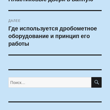
запись:
записям
ДАЛЕЕ
Где используется дробометное
Следующая
оборудование и принцип его
запись:
работы
ПО
Искать: