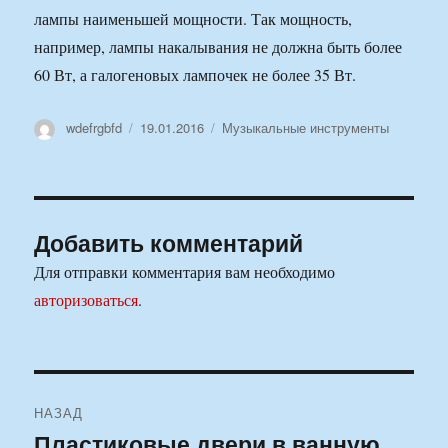
лампы наименьшей мощности. Так мощность,
например, лампы накалывания не должна быть более
60 Вт, а галогеновых лампочек не более 35 Вт.
Автор
Опубликовано
Рубрики
wdefrgbfd
19.01.2016
Музыкальные инструменты
Добавить комментарий
Для отправки комментария вам необходимо
авторизоваться
.
Навигация
НАЗАД
по
Пластиковые двери в ванную
Предыдущая