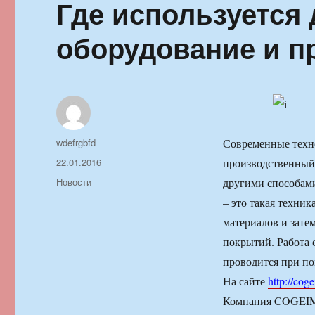
Где используется
оборудование и п
Автор
wdefrgbfd
Современные техн
Опубликовано
22.01.2016
производственный 
Рубрики
Новости
другими способами
– это такая техник
материалов и зате
покрытий. Работа 
проводится при по
На сайте
http://cog
Компания COGEIM 