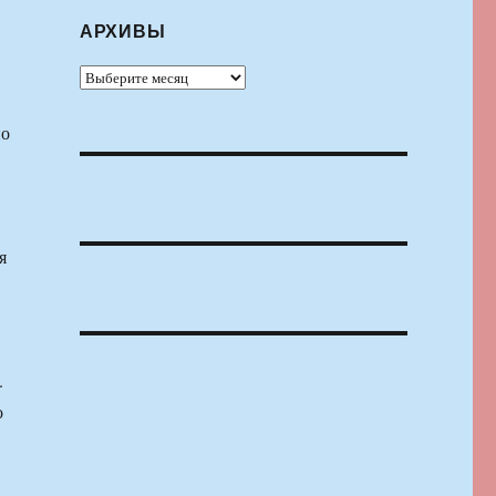
АРХИВЫ
Архивы
но
я
.
о