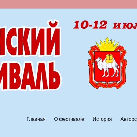
ской песни
Главная
О фестивале
История
Авторс