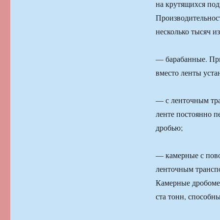
на крутящихся под
Производительност
несколько тысяч и
— барабанные. Пр
вместо ленты уста
— с ленточным тра
ленте постоянно п
дробью;
— камерные с пов
ленточным транспо
Камерные дробомет
ста тонн, способн