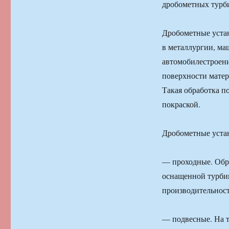
дробометных турб
Дробометные уста
в металлургии, м
автомобилестроен
поверхности матер
Такая обработка п
покраской.
Дробометные уста
— проходные. Обра
оснащенной турбин
производительност
— подвесные. На т