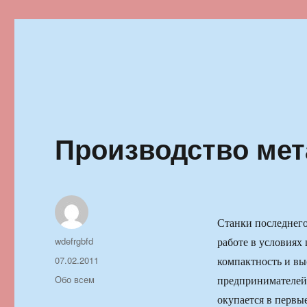
Ильменский фестиваль автор
Производство мет
Станки последнего
Автор
wdefrgbfd
работе в условиях
Опубликовано
07.02.2011
компактность и вы
Рубрики
Обо всем
предпринимателей
окупается в первые