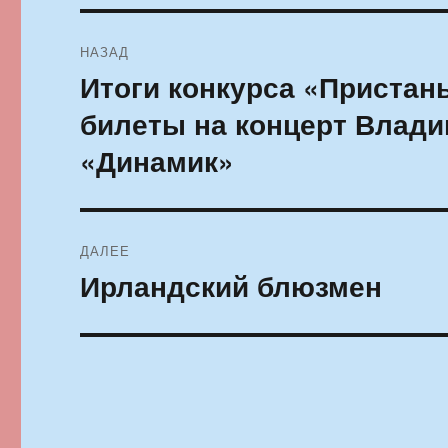
Навигация
НАЗАД
по
Итоги конкурса «Пристан
Предыдущая
запись:
записям
билеты на концерт Влади
«Динамик»
ДАЛЕЕ
Ирландский блюзмен
Следующая
запись: