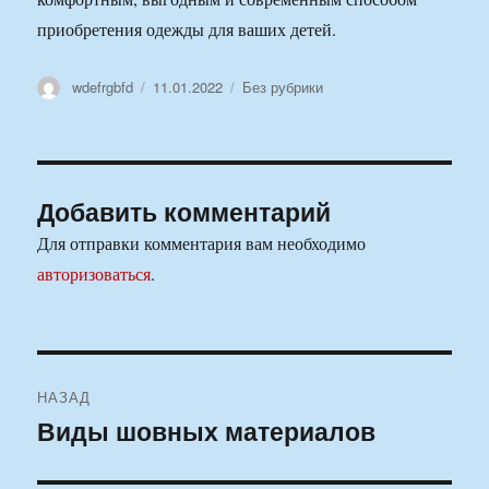
приобретения одежды для ваших детей.
Автор
Опубликовано
Рубрики
wdefrgbfd
11.01.2022
Без рубрики
Добавить комментарий
Для отправки комментария вам необходимо
авторизоваться
.
Навигация
НАЗАД
по
Виды шовных материалов
Предыдущая
запись:
записям