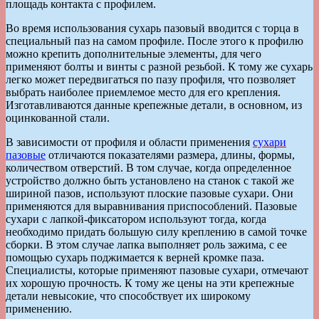
площадь контакта с профилем.
Во время использования сухарь пазовый вводится с торца в
специальный паз на самом профиле. После этого к профилю
можно крепить дополнительные элементы, для чего
применяют болты и винты с разной резьбой. К тому же сухарь
легко может передвигаться по пазу профиля, что позволяет
выбрать наиболее приемлемое место для его крепления.
Изготавливаются данные крепежные детали, в основном, из
оцинкованной стали.
В зависимости от профиля и области применения
сухари
пазовые
отличаются показателями размера, длины, формы,
количеством отверстий. В том случае, когда определенное
устройство должно быть установлено на станок с такой же
шириной пазов, используют плоские пазовые сухари. Они
применяются для выравнивания приспособлений. Пазовые
сухари с лапкой-фиксатором используют тогда, когда
необходимо придать большую силу креплению в самой точке
сборки. В этом случае лапка выполняет роль зажима, с ее
помощью сухарь поджимается к верней кромке паза.
Специалисты, которые применяют пазовые сухари, отмечают
их хорошую прочность. К тому же цены на эти крепежные
детали невысокие, что способствует их широкому
применению.