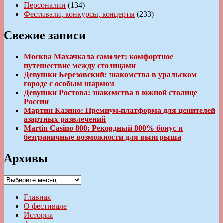
Персоналии
(134)
Фестивали, конкурсы, концерты
(233)
Свежие записи
Москва Махачкала самолет: комфортное
путешествие между столицами
Девушки Березовский: знакомства в уральском
городе с особым шармом
Девушки Ростова: знакомства в южной столице
России
Мартин Казино: Премиум-платформа для ценителей
азартных развлечений
Martin Casino 800: Рекордный 800% бонус и
безграничные возможности для выигрыша
Архивы
Архивы
Главная
О фестивале
История