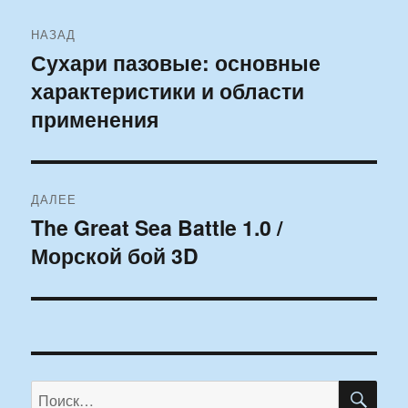
Навигация
НАЗАД
по
Сухари пазовые: основные
Предыдущая
характеристики и области
запись:
записям
применения
ДАЛЕЕ
The Great Sea Battle 1.0 /
Следующая
Морской бой 3D
запись:
ПО
Искать: