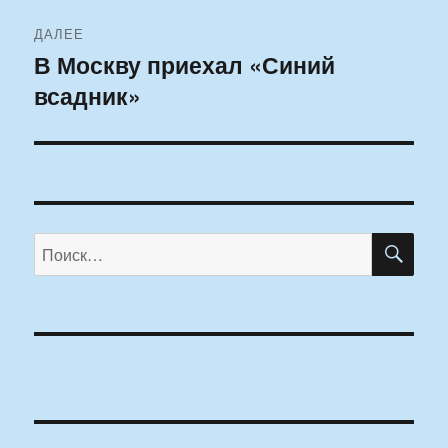
ДАЛЕЕ
В Москву приехал «Синий
Следующая
всадник»
запись:
ПО
Искать: