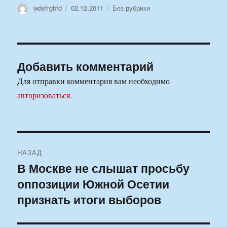
Автор
Опубликовано
Рубрики
wdefrgbfd
02.12.2011
Без рубрики
Добавить комментарий
Для отправки комментария вам необходимо
авторизоваться
.
Навигация
НАЗАД
по
В Москве не слышат просьбу
Предыдущая
оппозиции Южной Осетии
запись:
записям
признать итоги выборов