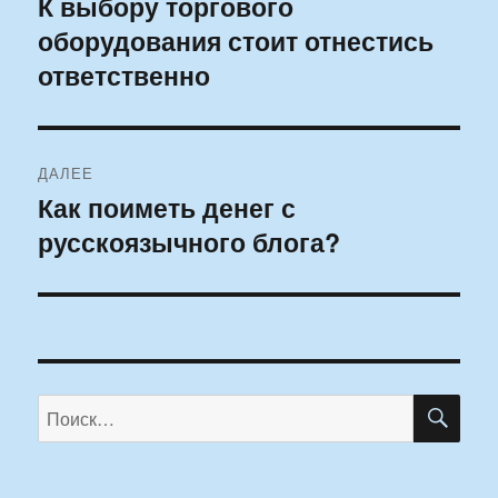
К выбору торгового
Предыдущая
оборудования стоит отнестись
запись:
записям
ответственно
ДАЛЕЕ
Как поиметь денег с
Следующая
русскоязычного блога?
запись:
ПО
Искать: