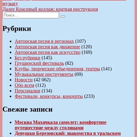
запись:
музыку
по
Следующая
Далее
Красивый коллаж: краткая инструкция
записям
Искать:
запись:
Поиск
Рубрики
Авторская песня в регионах
(107)
Авторская песня как движение
(120)
Авторская песня как искусство
(169)
Без рубрики
(145)
Грушинский фестиваль
(82)
Клубы, творческие объединения, театры
(141)
Музыкальные инструменты
(69)
Новости
(42 062)
Обо всем
(112)
Персоналии
(134)
Фестивали, конкурсы, концерты
(233)
Свежие записи
Москва Махачкала самолет: комфортное
путешествие между столицами
Девушки Березовский: знакомства в уральском