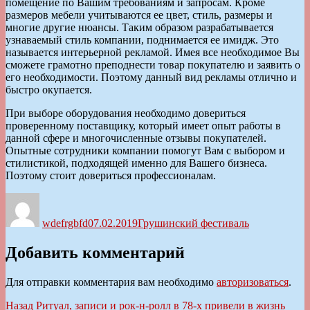
помещение по Вашим требованиям и запросам. Кроме
размеров мебели учитываются ее цвет, стиль, размеры и
многие другие нюансы. Таким образом разрабатывается
узнаваемый стиль компании, поднимается ее имидж. Это
называется интерьерной рекламой. Имея все необходимое Вы
сможете грамотно преподнести товар покупателю и заявить о
его необходимости. Поэтому данный вид рекламы отлично и
быстро окупается.
При выборе оборудования необходимо довериться
проверенному поставщику, который имеет опыт работы в
данной сфере и многочисленные отзывы покупателей.
Опытные сотрудники компании помогут Вам с выбором и
стилистикой, подходящей именно для Вашего бизнеса.
Поэтому стоит довериться профессионалам.
Автор
Опубликовано
Рубрики
wdefrgbfd
07.02.2019
Грушинский фестиваль
Добавить комментарий
Для отправки комментария вам необходимо
авторизоваться
.
Навигация
Предыдущая
Назад
Ритуал, записи и рок-н-ролл в 78-х привели в жизнь