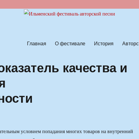
ской песни
Главная
О фестивале
История
Авторс
оказатель качества и
я
ности
зательным условием попадания многих товаров на внутренний