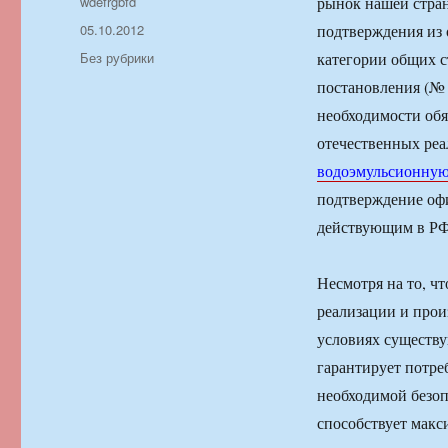
Автор
wdefrgbfd
рынок нашей стран
Опубликовано
05.10.2012
подтверждения из 
Рубрики
Без рубрики
категории общих 
постановления (№ 9
необходимости обя
отечественных реа
водоэмульсионную
подтверждение офи
действующим в РФ
Несмотря на то, ч
реализации и прои
условиях существу
гарантирует потре
необходимой безоп
способствует мак