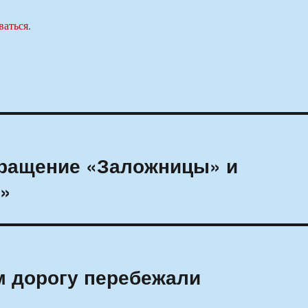
ваться
.
вращение «Заложницы» и
а»
м дорогу перебежали