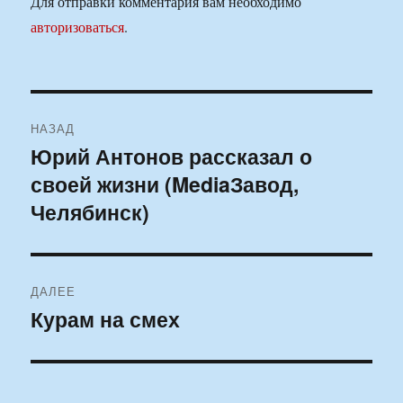
Для отправки комментария вам необходимо
авторизоваться
.
Навигация
НАЗАД
по
Юрий Антонов рассказал о
Предыдущая
своей жизни (MediaЗавод,
запись:
записям
Челябинск)
ДАЛЕЕ
Курам на смех
Следующая
запись: