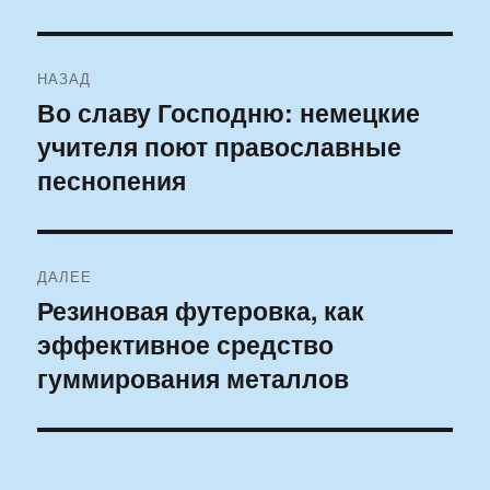
Навигация
НАЗАД
по
Во славу Господню: немецкие
Предыдущая
учителя поют православные
запись:
записям
песнопения
ДАЛЕЕ
Резиновая футеровка, как
Следующая
эффективное средство
запись:
гуммирования металлов