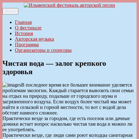
Перейти
к
Меню
Ильменский фестиваль авторской песни
содержимому
Главная
О фестивале
История
Авторская музыка
Программа
Организаторы и спонсоры
Чистая вода — залог крепкого
здоровья
В последнее время все большее внимание уделяется
проблемам экологии. Каждый старается вывозить свои семьи
на отдых на природу, подальше от городского шума и
загрязненного воздуха. Если воздух более чистый мы может
найти в сельской и горной местности, то вот с водой дела
обстоят намного сложнее.
Практически везде за городом, где есть поселок или дачные
домики встает вопрос насколько чистая там вода и можно ли
ее употреблять.
Практически везде, где люди сами роют колодцы санитарная