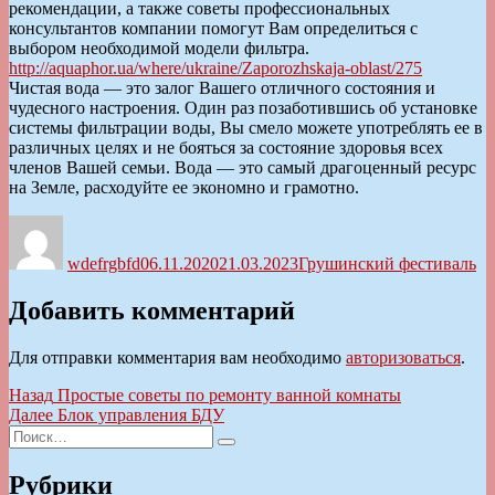
рекомендации, а также советы профессиональных
консультантов компании помогут Вам определиться с
выбором необходимой модели фильтра.
http://aquaphor.ua/where/ukraine/Zaporozhskaja-oblast/275
Чистая вода — это залог Вашего отличного состояния и
чудесного настроения. Один раз позаботившись об установке
системы фильтрации воды, Вы смело можете употреблять ее в
различных целях и не бояться за состояние здоровья всех
членов Вашей семьи. Вода — это самый драгоценный ресурс
на Земле, расходуйте ее экономно и грамотно.
Автор
Опубликовано
Рубрики
wdefrgbfd
06.11.2020
21.03.2023
Грушинский фестиваль
Добавить комментарий
Для отправки комментария вам необходимо
авторизоваться
.
Навигация
Предыдущая
Назад
Простые советы по ремонту ванной комнаты
запись:
Следующая
Далее
Блок управления БДУ
по
Искать:
запись:
Поиск
записям
Рубрики