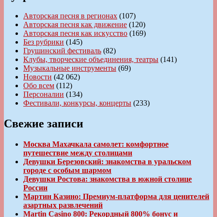
Авторская песня в регионах
(107)
Авторская песня как движение
(120)
Авторская песня как искусство
(169)
Без рубрики
(145)
Грушинский фестиваль
(82)
Клубы, творческие объединения, театры
(141)
Музыкальные инструменты
(69)
Новости
(42 062)
Обо всем
(112)
Персоналии
(134)
Фестивали, конкурсы, концерты
(233)
Свежие записи
Москва Махачкала самолет: комфортное
путешествие между столицами
Девушки Березовский: знакомства в уральском
городе с особым шармом
Девушки Ростова: знакомства в южной столице
России
Мартин Казино: Премиум-платформа для ценителей
азартных развлечений
Martin Casino 800: Рекордный 800% бонус и