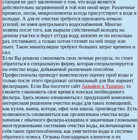
станция не даст заключение о том, что вода является
действительно загрязненной в той или иной мере. Различные
примеси, песок, микроэлементы всегда присутствуют в воде в
колодце. А для ее очистки требуется приложить немало
усилий, не имея центрального водоснабжения. Многие
хозяева после того, как вырыли собственный колодец на
дачном участке и берут оттуда воду, кипятят ее по несколько
раз, отстаивают, а только потом готовят на ней пищу или
пьют. Такие манипуляции требуют больших затрат времени и
сил.
Если Вы решили сэкономить свои личные ресурсы, то стоит
обратиться в специальную фирму, которая специализируется
на очистке воды, добываемой различным способом.
Профессионалы проведут комплексную оценку проб воды и
только после этого предложат оптимальный для Вас вариант
фильтрации. Если Вы посетите сайт
Аквафор в Украине
, то
сможете сэкономить свое время в поисках необходимого
фильтра. Здесь можно ознакомиться с продукцией компании,
интересным решением очистки воды для таких помещений,
как кухня, ванна, котедж, офис или школа, производство. Есть
возможность ознакомиться как организована очистка воды
начиная с обычного фильтра-кувшина и заканчивая сложными
многоуровневыми системами очистки воды, включающими в
себя такие приспособления, как умягчители воды и системы
обратного осмоса. Отзывы благодарных клиентов и их