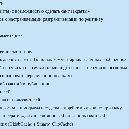
ги
йты) с возможностью сделать сайт закрытым
ов с настраиваемыми разграничениями по рейтингу
омментариев
ей по части ника
мления на e-mail о новых комментариях и личных сообщениях
 переписки с возможностью подключить к переписке нескольки
тсортировать переписки по «папкам»
зображений в публикации
телей
силы» пользователей
в доступа к модулям и отдельным действиям как по признаку
инистратор», так и величине рейтинга пользователей
ия (DklabCache + Smarty_ClipCache)