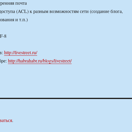
ренняя почта
доступа (ACL) к разным возможностям сети (создание блога,
вания и т.п.)
F-8
в:
http://livestreet.ru/
бре:
http://habrahabr.ru/blogs/livestreet/
ваться
.