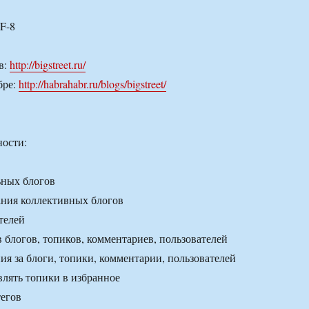
F-8
в:
http://bigstreet.ru/
бре:
http://habrahabr.ru/blogs/bigstreet/
ости:
ьных блогов
ания коллективных блогов
телей
 блогов, топиков, комментариев, пользователей
ия за блоги, топики, комментарии, пользователей
лять топики в избранное
тегов