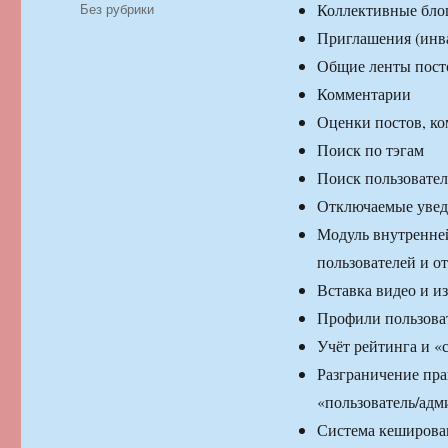
Рубрики
Без рубрики
Коллективные бло
Приглашения (инва
Общие ленты пост
Комментарии
Оценки постов, к
Поиск по тэгам
Поиск пользовател
Отключаемые уведо
Модуль внутренней
пользователей и о
Вставка видео и и
Профили пользова
Учёт рейтинга и «
Разграничение пра
«пользователь/адм
Система кеширован