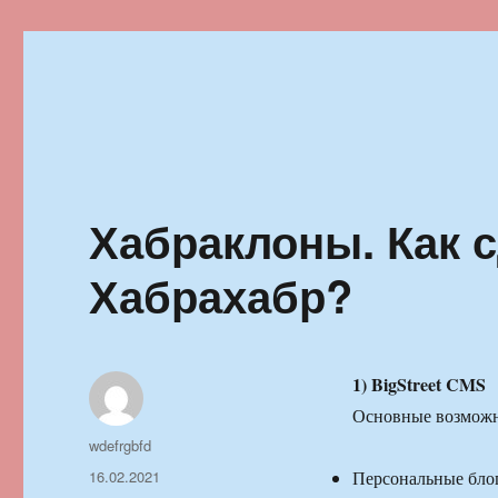
Ильменский фестиваль автор
Хабраклоны. Как 
Хабрахабр?
1) BigStreet CMS
Основные возможн
Автор
wdefrgbfd
Опубликовано
16.02.2021
Персональные бло