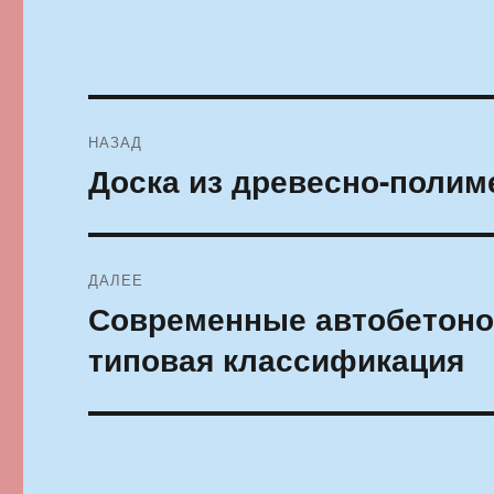
Навигация
НАЗАД
по
Доска из древесно-полим
Предыдущая
запись:
записям
ДАЛЕЕ
Современные автобетоно
Следующая
запись:
типовая классификация