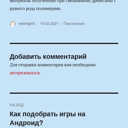
материалы полученные при смешивании древесины с
разного рода полимерами.
Автор
Опубликовано
Рубрики
wdefrgbfd
10.02.2021
Персоналии
Добавить комментарий
Для отправки комментария вам необходимо
авторизоваться
.
Навигация
НАЗАД
по
Как подобрать игры на
Предыдущая
Андроид?
запись:
записям