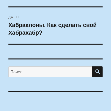
ДАЛЕЕ
Хабраклоны. Как сделать свой
Следующая
Хабрахабр?
запись:
ПО
Искать: