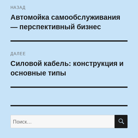
Навигация
НАЗАД
по
Автомойка самообслуживания
Предыдущая
— перспективный бизнес
запись:
записям
ДАЛЕЕ
Силовой кабель: конструкция и
Следующая
основные типы
запись:
ПО
Искать: