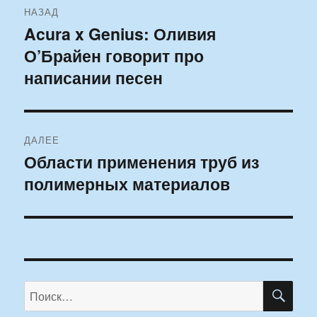
НАЗАД
по
Acura x Genius: Оливия
Предыдущая
О’Брайен говорит про
запись:
записям
написании песен
ДАЛЕЕ
Области применения труб из
Следующая
полимерных материалов
запись:
ПО
Искать: