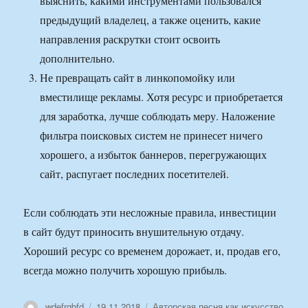
выяснить, какими инструментами пользовался
предыдущий владелец, а также оценить, какие
направления раскрутки стоит освоить
дополнительно.
Не превращать сайт в линкопомойку или
вместилище рекламы. Хотя ресурс и приобретается
для заработка, лучше соблюдать меру. Наложение
фильтра поисковых систем не принесет ничего
хорошего, а избыток баннеров, перегружающих
сайт, распугает последних посетителей.
Если соблюдать эти несложные правила, инвестиции
в сайт будут приносить внушительную отдачу.
Хороший ресурс со временем дорожает, и, продав его,
всегда можно получить хорошую прибыль.
Автор
Опубликовано
Рубрики
wdefrgbfd
19.11.2018
Авторская песня как искусство