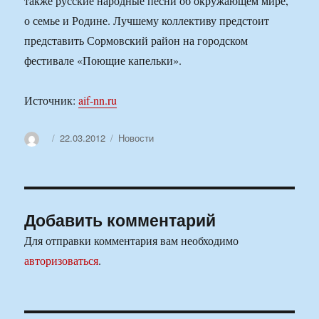
также русские народные песни об окружающем мире,
о семье и Родине. Лучшему коллективу предстоит
представить Сормовский район на городском
фестивале «Поющие капельки».
Источник:
aif-nn.ru
Автор
Опубликовано
Рубрики
22.03.2012
Новости
Добавить комментарий
Для отправки комментария вам необходимо
авторизоваться
.