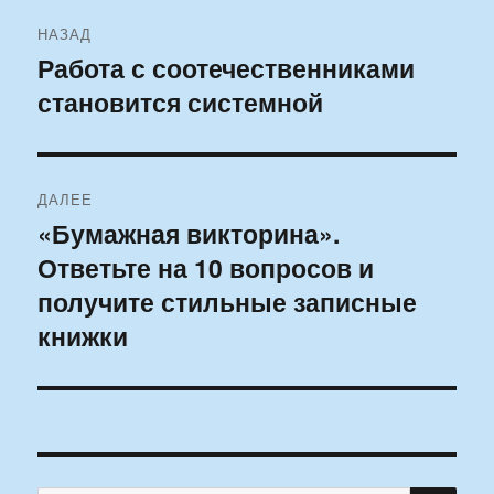
Навигация
НАЗАД
по
Работа с соотечественниками
Предыдущая
становится системной
запись:
записям
ДАЛЕЕ
«Бумажная викторина».
Следующая
Ответьте на 10 вопросов и
запись:
получите стильные записные
книжки