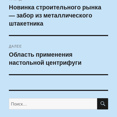
по
Новинка строительного рынка
Предыдущая
— забор из металлического
запись:
записям
штакетника
ДАЛЕЕ
Область применения
Следующая
настольной центрифуги
запись:
ПО
Искать: