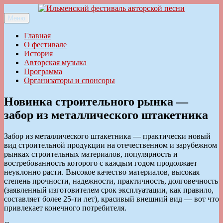
Перейти
к
Меню
Ильменский фестиваль авторской песни
содержимому
Главная
О фестивале
История
Авторская музыка
Программа
Организаторы и спонсоры
Новинка строительного рынка —
забор из металлического штакетника
Забор из металлического штакетника — практически новый
вид строительной продукции на отечественном и зарубежном
рынках строительных материалов, популярность и
востребованность которого с каждым годом продолжает
неуклонно расти. Высокое качество материалов, высокая
степень прочности, надежности, практичность, долговечность
(заявленный изготовителем срок эксплуатации, как правило,
составляет более 25-ти лет), красивый внешний вид — вот что
привлекает конечного потребителя.