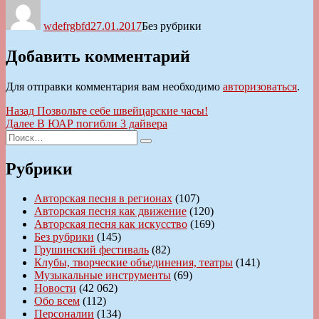
Автор
Опубликовано
Рубрики
wdefrgbfd
27.01.2017
Без рубрики
Добавить комментарий
Для отправки комментария вам необходимо
авторизоваться
.
Навигация
Предыдущая
Назад
Позвольте себе швейцарские часы!
запись:
Следующая
Далее
В ЮАР погибли 3 дайвера
по
Искать:
запись:
Поиск
записям
Рубрики
Авторская песня в регионах
(107)
Авторская песня как движение
(120)
Авторская песня как искусство
(169)
Без рубрики
(145)
Грушинский фестиваль
(82)
Клубы, творческие объединения, театры
(141)
Музыкальные инструменты
(69)
Новости
(42 062)
Обо всем
(112)
Персоналии
(134)