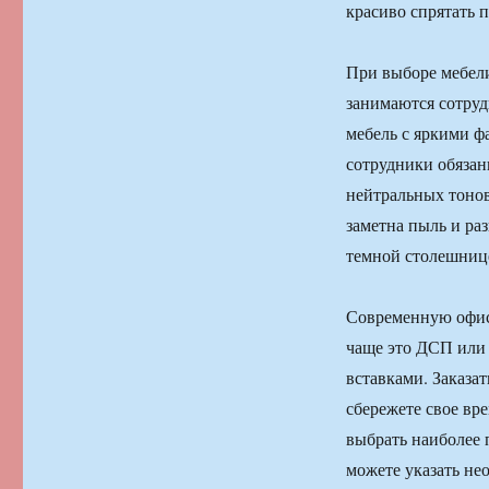
красиво спрятать 
При выборе мебели
занимаются сотруд
мебель с яркими ф
сотрудники обязан
нейтральных тонов
заметна пыль и ра
темной столешнице
Современную офисн
чаще это ДСП или
вставками. Заказа
сбережете свое вр
выбрать наиболее 
можете указать не