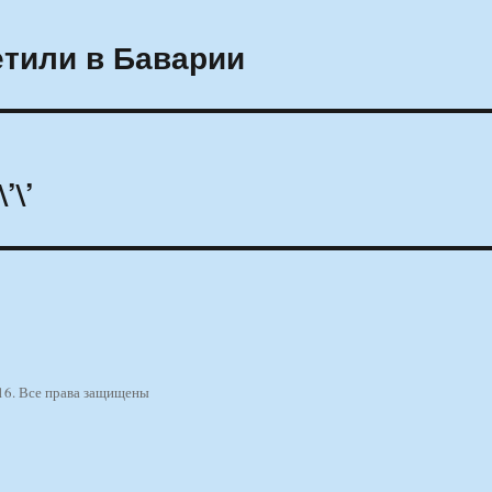
тили в Баварии
’\’
16. Все права защищены