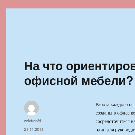
Ильменский фестиваль автор
На что ориентиро
офисной мебели?
Работа каждого оф
созданы в офисе к
Автор
wdefrgbfd
сосредоточиться н
Опубликовано
21.11.2011
один для руководи