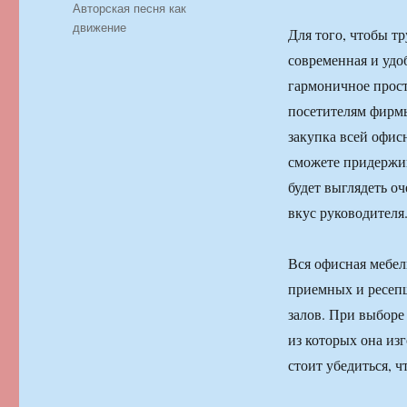
Рубрики
Авторская песня как
движение
Для того, чтобы т
современная и удо
гармоничное прост
посетителям фирмы
закупка всей офис
сможете придержи
будет выглядеть о
вкус руководителя
Вся офисная мебель
приемных и ресепш
залов. При выборе
из которых она из
стоит убедиться, 