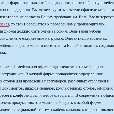
ителя фирмы заказывают более дорогую, презентабельную мебел
ных пород дерева. Вы можете купить готовую офисную мебель, а
е изготовление согласно Вашим требованиям. Если Вас интересуе
заказ
, то стоит обращаться к проверенному производителю.
ля фирмы должно быть очень высоким. Ведь такая мебель
очисленным ежедневным нагрузкам. Элегантная, необычная,
мебель говорит о многом посетителям Вашей компании, создавая
идж.
овителей мебели для офиса подразделяют ее на мебель для
я сотрудников. В каждой фирме понадобится определенное
х столов для проведения переговоров, различных стеллажей и
я документов, шкафов-пеналов, компьютерных столов, офисных
кресел в конференц-зал и для руководителя. В современные офис
 очень продуманно, это можно наблюдать в особой форме
аличии специальной системы кабель-каналов, которая позволяет