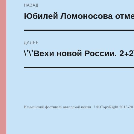
НАЗАД
по
Юбилей Ломоносова отме
Предыдущая
запись:
записям
ДАЛЕЕ
\’\’Вехи новой России. 2+2\
Следующая
запись:
Ильменский фестиваль авторской песни
© CopyRight 2013-20