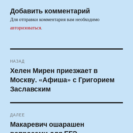
Добавить комментарий
Для отправки комментария вам необходимо
авторизоваться
.
Навигация
НАЗАД
по
Хелен Мирен приезжает в
Предыдущая
Москву. «Афиша» с Григорием
запись:
записям
Заславским
ДАЛЕЕ
Макаревич ошарашен
Следующая
запись: