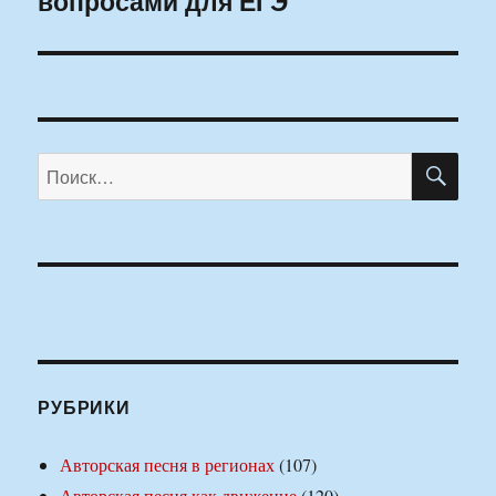
вопросами для ЕГЭ
ПО
Искать:
РУБРИКИ
Авторская песня в регионах
(107)
Авторская песня как движение
(120)