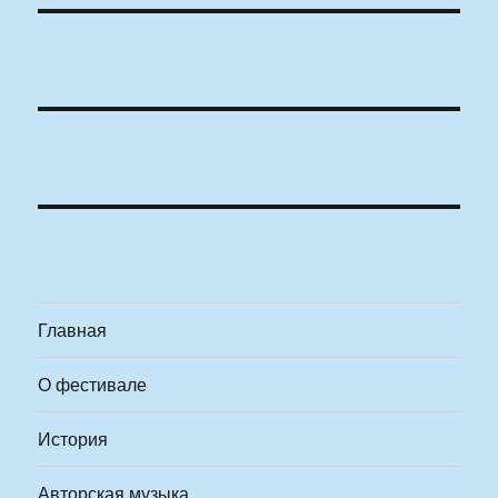
Главная
О фестивале
История
Авторская музыка