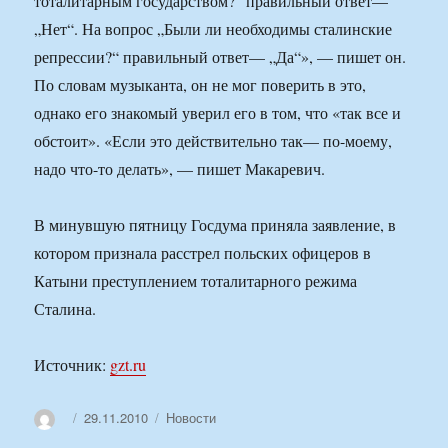
тоталитарным государством?“ правильный ответ—
„Нет“. На вопрос „Были ли необходимы сталинские
репрессии?“ правильный ответ— „Да“», — пишет он.
По словам музыканта, он не мог поверить в это,
однако его знакомый уверил его в том, что «так все и
обстоит». «Если это действительно так— по-моему,
надо что-то делать», — пишет Макаревич.
В минувшую пятницу Госдума приняла заявление, в
котором признала расстрел польских офицеров в
Катыни преступлением тоталитарного режима
Сталина.
Источник:
gzt.ru
Автор
Опубликовано
Рубрики
29.11.2010
Новости