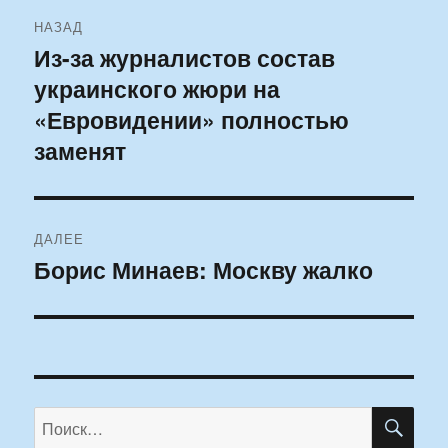
Навигация
НАЗАД
по
Из-за журналистов состав
Предыдущая
украинского жюри на
запись:
записям
«Евровидении» полностью
заменят
ДАЛЕЕ
Борис Минаев: Москву жалко
Следующая
запись:
ПО
Искать: