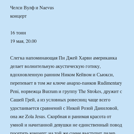
Челси Вулф и Naevus
концерт
16 тонн
19 мая, 20.00
Слегка напоминающая Пи Джей Харви американка
делает волнительную акустическую готику,
вдохновленную ранним Ником Кейвом и Сьюкси,
перепевает в том же ключе анархо-панков Rudimentary
Peni, норвежца Burzum и группу The Strokes, дружит с
Сашей Грей, а из условных ровесниц чаще всего
удостаивается сравнений с Никой Розой Даниловой,
она же Zola Jesus. Скорбная и ранимая красота от
умной и начитанной девушки не единственный повод
посетить концерт: на той же сцене выступит лидер