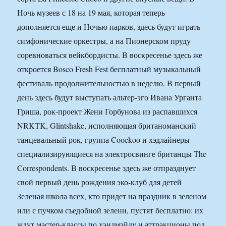
Ночь музеев с 18 на 19 мая, которая теперь
дополняется еще и Ночью парков, здесь будут играть
симфонические оркестры, а на Пионерском пруду
соревноваться вейкбордисты. В воскресенье здесь же
откроется Bosco Fresh Fest бесплатный музыкальный
фестиваль продолжительностью в неделю. В первый
день здесь будут выступать альтер-эго Ивана Урганта
Гриша, рок-проект Жени Горбунова из распавшихся
NRKTK, Glintshake, исполняющая британоманский
танцевальный рок, группа Coockoo и хэдлайнеры
специализирующиеся на электросвинге британцы The
Correspondents. В воскресенье здесь же отпразднует
свой первый день рождения эко-клуб для детей
Зеленая школа всех, кто придет на праздник в зеленом
или с пучком съедобной зелени, пустят бесплатно: их
ждут мастер-классы по хэндмэйду и аттракционы под