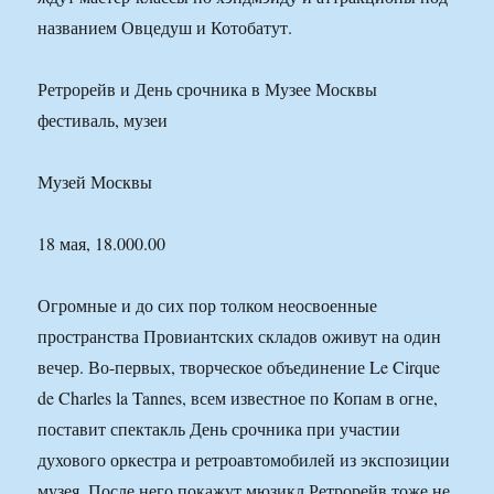
названием Овцедуш и Котобатут.
Ретрорейв и День срочника в Музее Москвы
фестиваль, музеи
Музей Москвы
18 мая, 18.000.00
Огромные и до сих пор толком неосвоенные
пространства Провиантских складов оживут на один
вечер. Во-первых, творческое объединение Le Cirque
de Charles la Tannes, всем известное по Копам в огне,
поставит спектакль День срочника при участии
духового оркестра и ретроавтомобилей из экспозиции
музея. После него покажут мюзикл Ретрорейв тоже не