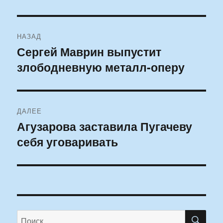
Навигация
НАЗАД
по
Сергей Маврин выпустит
Предыдущая
злободневную металл-оперу
запись:
записям
ДАЛЕЕ
Агузарова заставила Пугачеву
Следующая
себя уговаривать
запись:
ПО
Искать: