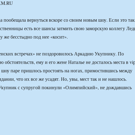
 KM.RU
 пообещала вернуться вскоре со своим новым шоу. Если это так
ественницы есть все шансы затмить свою заморскую коллегу Лед
му же бесстыдно под нее «косит».
енских встречах» не поздоровилось Аркадию Укупнику. По
 обстоятельств, ему и его жене Наталье не досталось места в vip
 шоу паре пришлось простоять на ногах, примостившись между
ании, что их все же усадят. Но, увы, мест так и не нашлось.
Укупник с супругой покинули «Олимпийский», не дождавшись