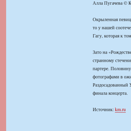
Алла Пугачева ©
Окрыленная певица
то у нашей соотеч
Гагу, которая к то
Зато на «Рождеств
странному стечению
партере. Половину
фотографами в ожид
Раздосадованный 
финала концерта.
Источник:
km.ru