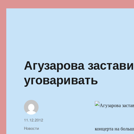
Ильменский фестиваль автор
Агузарова застави
уговаривать
Автор
Опубликовано
11.12.2012
Рубрики
Новости
концерта на больш