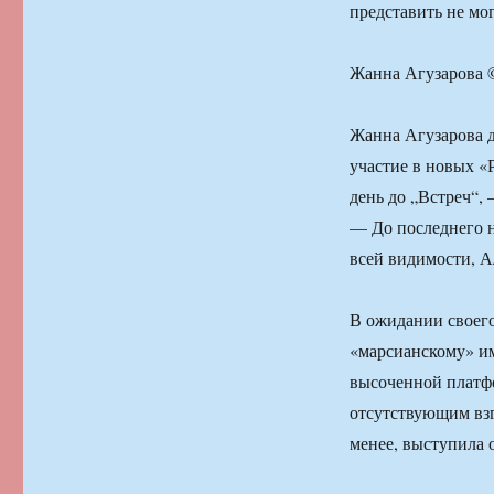
представить не мог
Жанна Агузарова
Жанна Агузарова д
участие в новых «
день до „Встреч“,
— До последнего н
всей видимости, А
В ожидании своего
«марсианскому» и
высоченной платф
отсутствующим взг
менее, выступила 