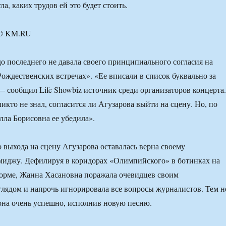
ла, каких трудов ей это будет стоить.
 © KM.RU
о последнего не давала своего принципиального согласия на
Рождественских встречах». «Ее вписали в список буквально за
 — сообщил Life Showbiz источник среди организаторов концерта.
икто не знал, согласится ли Агузарова выйти на сцену. Но, по
лла Борисовна ее убедила».
 выхода на сцену Агузарова оставалась верна своему
миджу. Дефилируя в коридорах «Олимпийского» в ботинках на
орме, Жанна Хасановна поражала очевидцев своим
лядом и напрочь игнорировала все вопросы журналистов. Тем н
она очень успешно, исполнив новую песню.