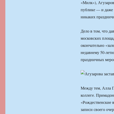
«Милк»), Агузарова
публике — и даже 
никаких празднич
Дело в том, что д
московских площад
окончательно «зале
недавнему 50-лет
праздничных меро
Между тем, Алла П
коллеге. Примадон
«Рождественские в
записи своего оче