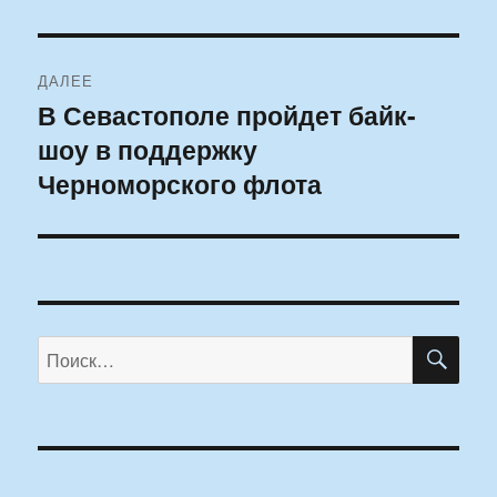
запись:
записям
ДАЛЕЕ
В Севастополе пройдет байк-
Следующая
шоу в поддержку
запись:
Черноморского флота
ПО
Искать: