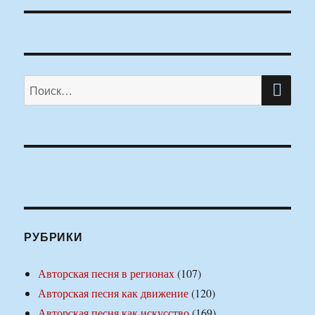
ПО
Искать:
РУБРИКИ
Авторская песня в регионах
(107)
Авторская песня как движение
(120)
Авторская песня как искусство
(169)