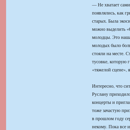
— Не хватает сам
появлялись, как гр
старых. Была экоси
можно выделить «О
молодцы. Это наша,
молодых было боль
стояли на месте. С
тусовке, которую г
«тяжелой сцене», я
Интересно, что сит
Руслану приходило
концерты и пригла
тоже зачастую при
в прошлом году се
некому. Пока все 