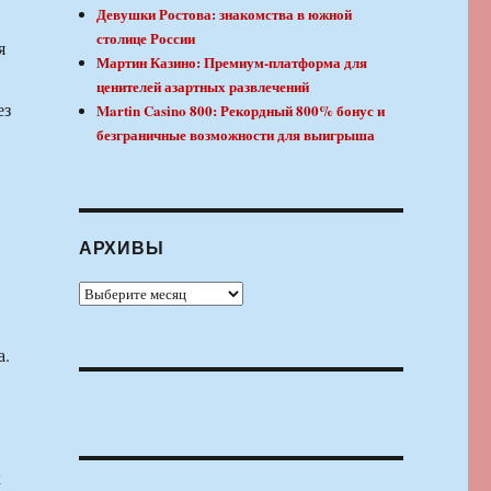
Девушки Ростова: знакомства в южной
столице России
я
Мартин Казино: Премиум-платформа для
ценителей азартных развлечений
ез
Martin Casino 800: Рекордный 800% бонус и
безграничные возможности для выигрыша
й
АРХИВЫ
Архивы
а.
к