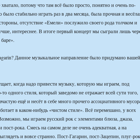
хватало, потому что там всё было просто, понятно и очень по-
было стабильно играть раз в два месяца, была прочная и весёла
 стороны, отсутствие «Емели» послужило своего рода толчком и
учше, интереснее. В итоге первый концерт мы сыграли лишь чер
 баре».
gagarin? Данное музыкальное направление было придумано ваше
щает, когда надо привести музыку, которую мы играем, под
-то одного стиля, который заведомо не отражает всей сути того,
ачастую ещё и несёт в себе много прочего ассоциативного мусор
ботает в каком-нибудь «чистом стиле». Всё перемешано, у всех
Возможно, мы играем русский рок с элементами блюза, джаза,
и пост-рока. Смесь на самом деле не очень адекватная, а на
выглядеть и вовсе странно. Пост-Гагарин, пост-Зацепин, плуг-ро