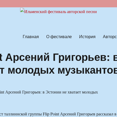
ской песни
Главная
О фестивале
История
Авторс
nt Арсений Григорьев: 
ет молодых музыканто
ст таллиннской группы Flip Point Арсений Григорьев рассказал в