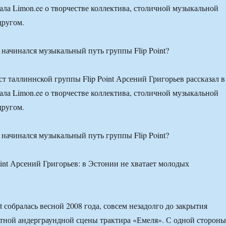
ала Limon.ee о творчестве коллектива, столичной музыкальной
другом.
 начинался музыкальный путь группы Flip Point?
ст таллиннской группы Flip Point Арсений Григорьев рассказал в
ала Limon.ee о творчестве коллектива, столичной музыкальной
другом.
 начинался музыкальный путь группы Flip Point?
t собралась весной 2008 года, совсем незадолго до закрытия
стной андерграундной сцены трактира «Емеля». С одной стороны