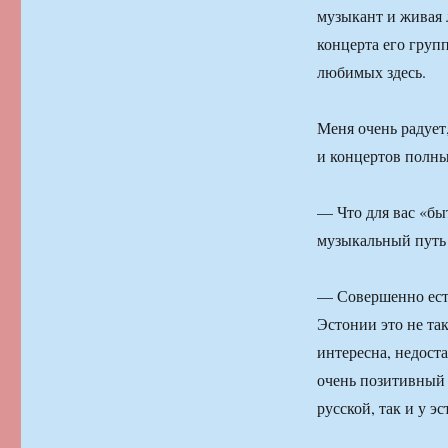
музыкант и живая 
концерта его груп
любимых здесь.
Меня очень радует
и концертов полным
— Что для вас «бы
музыкальный путь
— Совершенно есте
Эстонии это не та
интересна, недост
очень позитивный п
русской, так и у э