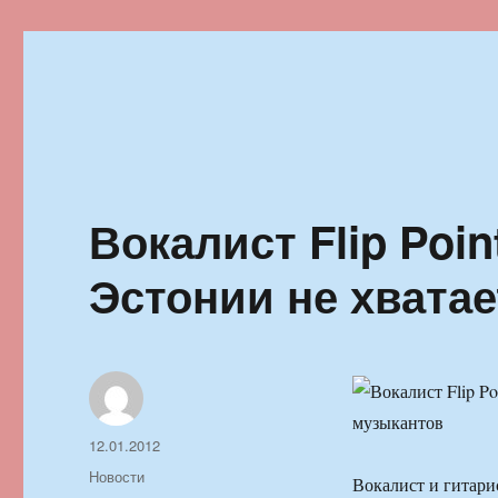
Ильменский фестиваль автор
Вокалист Flip Poi
Эстонии не хвата
Автор
Опубликовано
12.01.2012
Рубрики
Новости
Вокалист и гитари