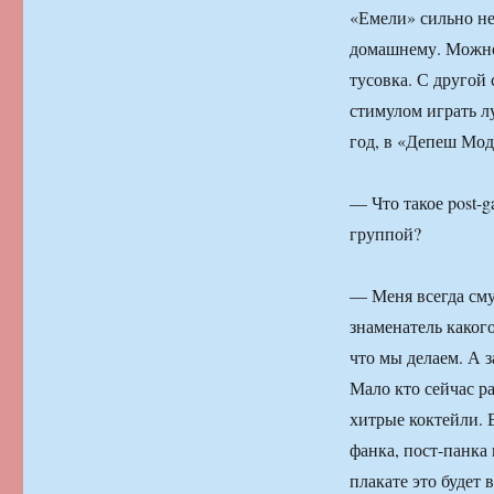
«Емели» сильно не 
домашнему. Можно 
тусовка. С другой
стимулом играть л
год, в «Депеш Мод
— Что такое post-
группой?
— Меня всегда сму
знаменатель какого
что мы делаем. А з
Мало кто сейчас ра
хитрые коктейли. 
фанка, пост-панка 
плакате это будет 