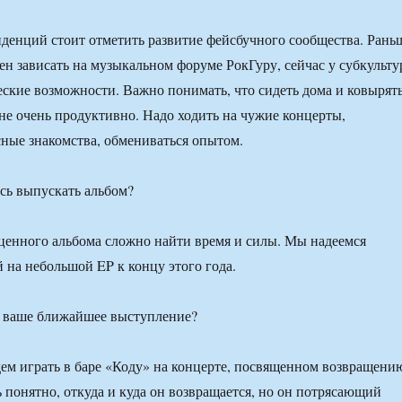
денций стоит отметить развитие фейсбучного сообщества. Рань
н зависать на музыкальном форуме РокГуру, сейчас у субкульту
еские возможности. Важно понимать, что сидеть дома и ковырят
 не очень продуктивно. Надо ходить на чужие концерты,
сные знакомства, обмениваться опытом.
сь выпускать альбом?
енного альбома сложно найти время и силы. Мы надеемся
й на небольшой EP к концу этого года.
я ваше ближайшее выступление?
дем играть в баре «Коду» на концерте, посвященном возвращени
ь понятно, откуда и куда он возвращается, но он потрясающий