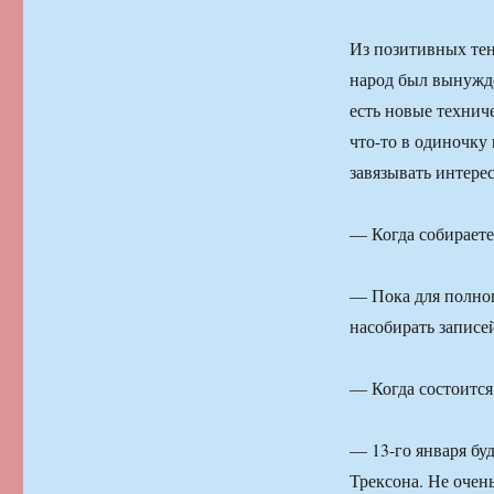
Из позитивных тен
народ был вынужде
есть новые технич
что-то в одиночку
завязывать интере
— Когда собираете
— Пока для полноц
насобирать записе
— Когда состоитс
— 13-го января бу
Трексона. Не очен