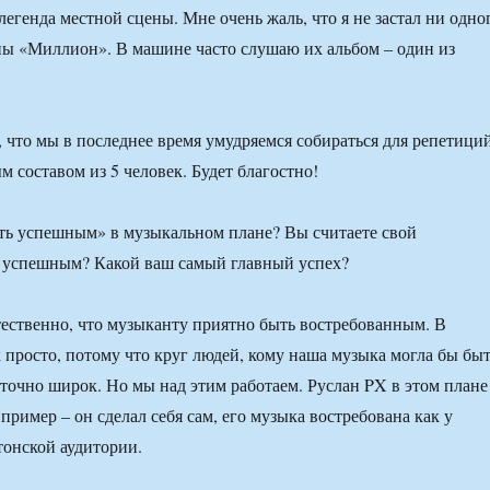
легенда местной сцены. Мне очень жаль, что я не застал ни одно
пы «Миллион». В машине часто слушаю их альбом – один из
, что мы в последнее время умудряемся собираться для репетици
 составом из 5 человек. Будет благостно!
ть успешным» в музыкальном плане? Вы считаете свой
 успешным? Какой ваш самый главный успех?
ственно, что музыканту приятно быть востребованным. В
к просто, потому что круг людей, кому наша музыка могла бы бы
аточно широк. Но мы над этим работаем. Руслан PX в этом плане
ример – он сделал себя сам, его музыка востребована как у
стонской аудитории.