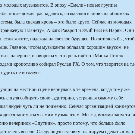
их молодых музыкантов. В эпоху «Емели» новые группы
ибы после дождя, распадались, создавались вновь на обломках
стема, была свежая кровь – это было круто. Сейчас из молодых
ранжевую Планету», Alien’s Passport и Swift Feet из Нарвы. Они
 если хотите, надежда на светлое будущее. Но хотелось бы, что
ше. Главное, чтобы музыканты обладали хорошим вкусом, не
тоит, наверное, оговориться, что речь идёт о «Манка Пипл» –
одами кропотливо собирал Руслан PX. О том, что творится на т.н
 судить не возьмусь.
уация на местной сцене вернулась в те времена, когда тому же
сь с нуля собирать свою аудиторию, устраивая самому себе
шая людей чуть ли не поименно. Сейчас организацией концерто
ходится заниматься самим музыкантам. Мы с друзьями запустил
рию вечеринок «Спутник», просто потому, что больше было
идёт очень весело. Следующую тусовку планируем сделать в март