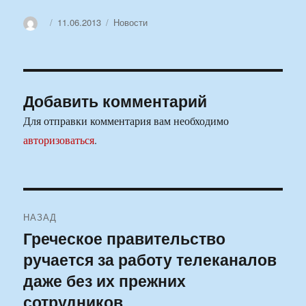
Автор
Опубликовано
Рубрики
11.06.2013
Новости
Добавить комментарий
Для отправки комментария вам необходимо
авторизоваться
.
Навигация
НАЗАД
по
Греческое правительство
Предыдущая
ручается за работу телеканалов
запись:
записям
даже без их прежних
сотрудников