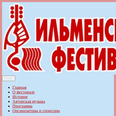
Перейти
к
содержимому
Меню
Ильменский фестиваль авторской песни
Главная
О фестивале
История
Авторская музыка
Программа
Организаторы и спонсоры