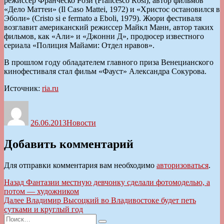
режиссер Франческо Рози (Francesco Rosi), автор фильмов
«Дело Маттеи» (Il Caso Mattei, 1972) и «Христос остановился в
Эболи» (Cristo si e fermato a Eboli, 1979). Жюри фестиваля
возглавит американский режиссер Майкл Манн, автор таких
фильмов, как «Али» и «Джонни Д», продюсер известного
сериала «Полиция Майами: Отдел нравов».
В прошлом году обладателем главного приза Венецианского
кинофестиваля стал фильм «Фауст» Александра Сокурова.
Источник:
ria.ru
Автор
Опубликовано
Рубрики
26.06.2013
Новости
Добавить комментарий
Для отправки комментария вам необходимо
авторизоваться
.
Навигация
Предыдущая
Назад
Фантазии местную девчонку сделали фотомоделью, а
запись:
потом — художником
по
Следующая
Далее
Владимир Высоцкий во Владивостоке будет петь
записям
запись:
сутками и круглый год
Искать: