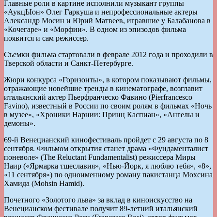
Главные роли в картине исполнили музыкант группы
«АукцЫон» Олег Гаркуша и непрофессиональные актеры
Александр Мосин и Юрий Матвеев, игравшие у Балабанова в
«Кочегаре» и «Морфии». В одном из эпизодов фильма
появится и сам режиссер.
Съемки фильма стартовали в феврале 2012 года и проходили в
Тверской области и Санкт-Петербурге.
Жюри конкурса «Горизонты», в котором показывают фильмы,
отражающие новейшие тренды в кинематографе, возглавит
итальянский актер Пьерфранческо Фавино (Pierfrancesco
Favino), известный в России по своим ролям в фильмах «Ночь
в музее», «Хроники Нарнии: Принц Каспиан», «Ангелы и
демоны».
69-й Венецианский кинофестиваль пройдет с 29 августа по 8
сентября. Фильмом открытия станет драма «Фундаменталист
поневоле» (The Reluctant Fundamentalist) режиссера Миры
Наир («Ярмарка тщеславия», «Нью-Йорк, я люблю тебя», «8»,
«11 сентября») по одноименному роману пакистанца Мохсина
Хамида (Mohsin Hamid).
Почетного «Золотого льва» за вклад в киноискусство на
Венецианском фестивале получит 89-летний итальянский