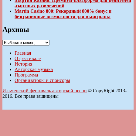
Мартин Казино: Премиум-платформа для ценителей
азартных развлечений
Martin Casino 800: Рекордный 800% бонус и
безграничные возможности для выигрыша
Архивы
Архивы
Главная
О фестивале
История
Авторская музыка
Программа
Организаторы и спонсоры
Ильменский фестиваль авторской песни
© CopyRight 2013-
2016. Все права защищены